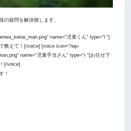
様の疑問を解決致します。
3/denwa_keitai_man.png” name=”児童くん” type=”l “]
oice] [voice icon=”/wp-
ess_man.png” name=”児童手当さん” type=”r “]お任せ下
oice]
す！