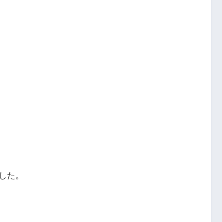
。
した。