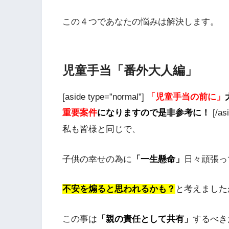
この４つであなたの悩みは解決します。
児童手当「番外大人編」
[aside type=”normal”]
「児童手当の前に」
重要案件
になりますので是非参考に！
[/as
私も皆様と同じで、
子供の幸せの為に
「一生懸命」
日々頑張っ
不安を煽ると思われるかも？
と考えました
この事は
「
親の
責任として共有」
するべき