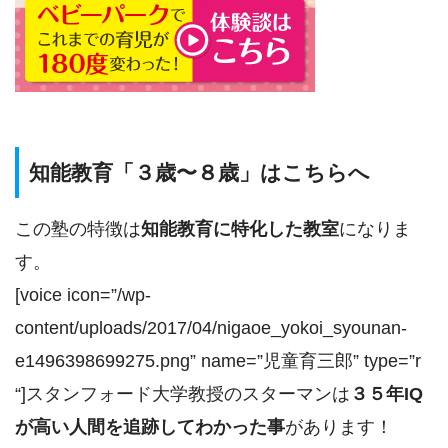
知能教育「３歳〜８歳」はこちらへ
この塾の特徴は
知能教育に特化した教室
になりま
す。
[voice icon=”/wp-
content/uploads/2017/04/nigaoe_yokoi_syounan-
e1496398699275.png” name=”児童育三郎” type=”r
“]スタンフォード大学教授のスターマンは
３５年IQ
が高い人間を追跡してわかった事
があります！