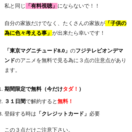
私と同じ
「有料視聴」
にならないで！！
自分の家族だけでなく、たくさんの家族が
「子供の
為に色々考える事」
が出来たら幸いです！
「東京マグニチュード8.0」
の
フジテレビオンデマ
ンド
のアニメを無料で見る為に３点の注意点があり
ます。
期間限定で無料（今だけ
タダ！
）
３１日間
で解約すると
無料！
登録する時は
「クレジットカード」
必要
この３点だけご注意下さい。