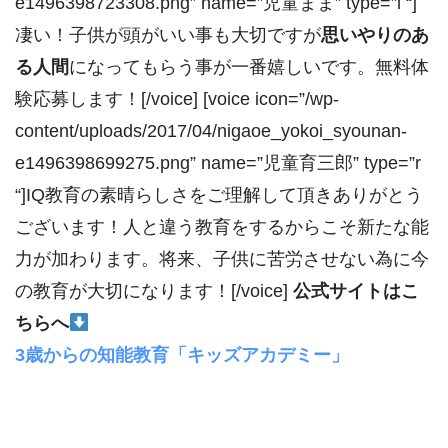
e1496398723308.png” name=”児童まま” type=”l “]
凄い！子供が頭がいい事も大切ですが
思いやりのあ
る人間
になってもらう事が一番嬉しいです。無料体
験応募します！[/voice] [voice icon=”/wp-
content/uploads/2017/04/nigaoe_yokoi_syounan-
e1496398699275.png” name=”児童育三郎” type=”r
“]IQ教育の素晴らしさをご理解して頂きありがとう
ございます！人と違う教育をするからこそ新たな能
力が加わります。将来、子供に苦労させない為に今
の教育が大切になります！[/voice]
公式サイトはこ
ちらへ
3歳からの知能教育「キッズアカデミー」