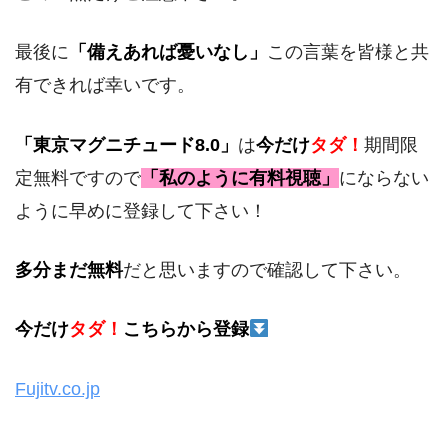
最後に
「備えあれば憂いなし」
この言葉を皆様と共
有できれば幸いです。
「東京マグニチュード8.0」
は
今だけ
タダ！
期間限
定無料ですので
「私のように有料視聴」
にならない
ように早めに登録して下さい！
多分まだ無料
だと思いますので確認して下さい。
今だけ
タダ！
こちらから登録
Fujitv.co.jp