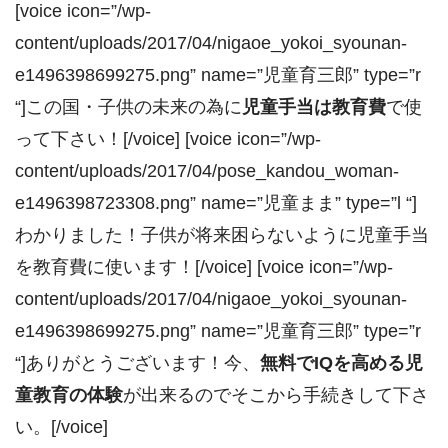
[voice icon=”/wp-
content/uploads/2017/04/nigaoe_yokoi_syounan-
e1496398699275.png” name=”児童育三郎” type=”r
“]この国・子供の未来の為に
児童手当は教育費
で使
って下さい！[/voice] [voice icon=”/wp-
content/uploads/2017/04/pose_kandou_woman-
e1496398723308.png” name=”児童まま” type=”l “]
わかりました！子供が将来困らないように児童手当
を教育費に使います！[/voice] [voice icon=”/wp-
content/uploads/2017/04/nigaoe_yokoi_syounan-
e1496398699275.png” name=”児童育三郎” type=”r
“]ありがとうございます！今、
無料でIQを高める児
童教育の体験
が出来るのでそこから手続きして下さ
い。[/voice]