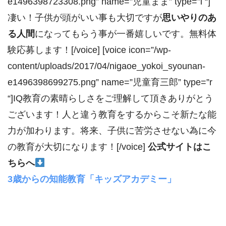
e1496398723308.png” name=”児童まま” type=”l “]
凄い！子供が頭がいい事も大切ですが
思いやりのあ
る人間
になってもらう事が一番嬉しいです。無料体
験応募します！[/voice] [voice icon=”/wp-
content/uploads/2017/04/nigaoe_yokoi_syounan-
e1496398699275.png” name=”児童育三郎” type=”r
“]IQ教育の素晴らしさをご理解して頂きありがとう
ございます！人と違う教育をするからこそ新たな能
力が加わります。将来、子供に苦労させない為に今
の教育が大切になります！[/voice]
公式サイトはこ
ちらへ
3歳からの知能教育「キッズアカデミー」