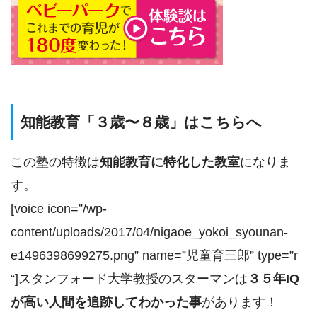
知能教育「３歳〜８歳」はこちらへ
この塾の特徴は
知能教育に特化した教室
になりま
す。
[voice icon=”/wp-
content/uploads/2017/04/nigaoe_yokoi_syounan-
e1496398699275.png” name=”児童育三郎” type=”r
“]スタンフォード大学教授のスターマンは
３５年IQ
が高い人間を追跡してわかった事
があります！