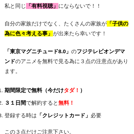
私と同じ
「有料視聴」
にならないで！！
自分の家族だけでなく、たくさんの家族が
「子供の
為に色々考える事」
が出来たら幸いです！
「東京マグニチュード8.0」
の
フジテレビオンデマ
ンド
のアニメを無料で見る為に３点の注意点があり
ます。
期間限定で無料（今だけ
タダ！
）
３１日間
で解約すると
無料！
登録する時は
「クレジットカード」
必要
この３点だけご注意下さい。