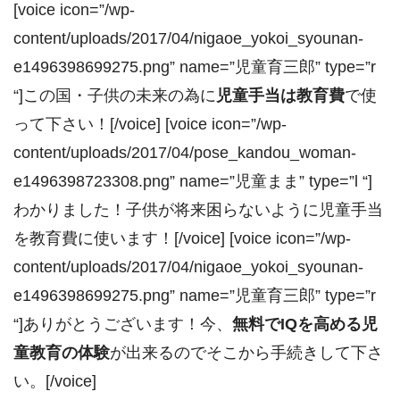
[voice icon=”/wp-
content/uploads/2017/04/nigaoe_yokoi_syounan-
e1496398699275.png” name=”児童育三郎” type=”r
“]この国・子供の未来の為に
児童手当は教育費
で使
って下さい！[/voice] [voice icon=”/wp-
content/uploads/2017/04/pose_kandou_woman-
e1496398723308.png” name=”児童まま” type=”l “]
わかりました！子供が将来困らないように児童手当
を教育費に使います！[/voice] [voice icon=”/wp-
content/uploads/2017/04/nigaoe_yokoi_syounan-
e1496398699275.png” name=”児童育三郎” type=”r
“]ありがとうございます！今、
無料でIQを高める児
童教育の体験
が出来るのでそこから手続きして下さ
い。[/voice]