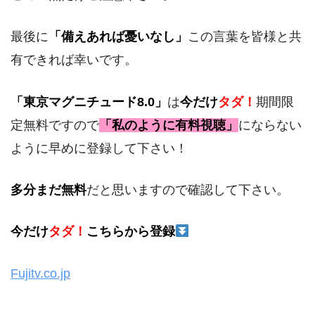
最後に
「備えあれば憂いなし」
この言葉を皆様と共
有できれば幸いです。
「東京マグニチュード8.0」
は
今だけ
タダ！
期間限
定無料ですので
「私のように有料視聴」
にならない
ように早めに登録して下さい！
多分まだ無料
だと思いますので確認して下さい。
今だけ
タダ！
こちらから登録
Fujitv.co.jp