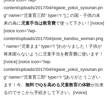
[voice icon=”/wp-
content/uploads/2017/04/nigaoe_yokoi_syounan.pn
g” name=”児童育三郎” type=”r “]この国・子供の未
来の為に
児童手当は教育費
で使って下さい！[/voice]
[voice icon=”/wp-
content/uploads/2017/04/pose_kandou_woman.png
” name=”児童まま” type=”l “]わかりました！子供が
将来困らないように児童手当を教育費に使います！
[/voice] [voice icon=”/wp-
content/uploads/2017/04/nigaoe_yokoi_syounan.pn
g” name=”児童育三郎” type=”r “]ありがとうござい
ます！今、
無料でIQを高める児童教育の体験
が出来
るのでそこから手続きして下さい。[/voice]