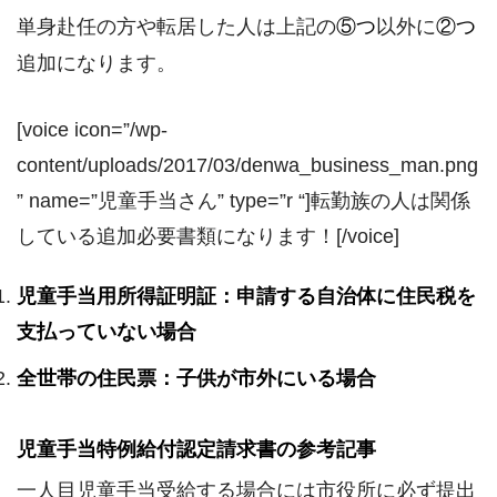
単身赴任の方や転居した人は上記の
⑤つ
以外に
②つ
追加になります。
[voice icon=”/wp-
content/uploads/2017/03/denwa_business_man.png
” name=”児童手当さん” type=”r “]転勤族の人は関係
している追加必要書類になります！[/voice]
児童手当用所得証明証：申請する自治体に住民税を
支払っていない場合
全世帯の住民票：子供が市外にいる場合
児童手当特例給付認定請求書の参考記事
一人目児童手当受給する場合には市役所に必ず提出