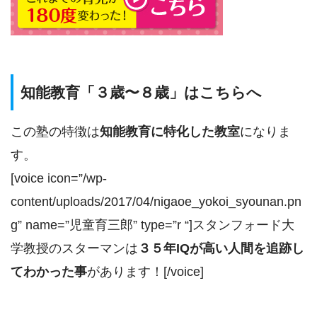
知能教育「３歳〜８歳」はこちらへ
この塾の特徴は
知能教育に特化した教室
になりま
す。
[voice icon=”/wp-
content/uploads/2017/04/nigaoe_yokoi_syounan.pn
g” name=”児童育三郎” type=”r “]スタンフォード大
学教授のスターマンは
３５年IQが高い人間を追跡し
てわかった事
があります！[/voice]