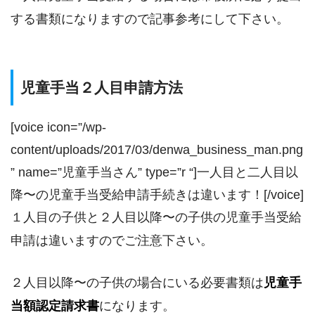
する書類になりますので記事参考にして下さい。
児童手当２人目申請方法
[voice icon=”/wp-
content/uploads/2017/03/denwa_business_man.png
” name=”児童手当さん” type=”r “]一人目と二人目以
降〜の児童手当受給申請手続きは違います！[/voice]
１人目の子供と２人目以降〜の子供の児童手当受給
申請は違いますのでご注意下さい。
２人目以降〜の子供の場合にいる必要書類は
児童手
当額認定請求書
になります。