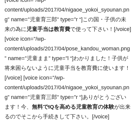
[voice icon=”/wp-
content/uploads/2017/04/nigaoe_yokoi_syounan.pn
g” name=”児童育三郎” type=”r “]この国・子供の未
来の為に
児童手当は教育費
で使って下さい！[/voice]
[voice icon=”/wp-
content/uploads/2017/04/pose_kandou_woman.png
” name=”児童まま” type=”l “]わかりました！子供が
将来困らないように児童手当を教育費に使います！
[/voice] [voice icon=”/wp-
content/uploads/2017/04/nigaoe_yokoi_syounan.pn
g” name=”児童育三郎” type=”r “]ありがとうござい
ます！今、
無料でIQを高める児童教育の体験
が出来
るのでそこから手続きして下さい。[/voice]