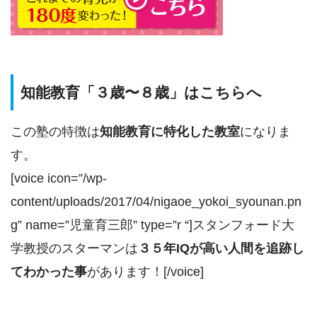
知能教育「３歳〜８歳」はこちらへ
この塾の特徴は
知能教育に特化した教室
になりま
す。
[voice icon=”/wp-
content/uploads/2017/04/nigaoe_yokoi_syounan.pn
g” name=”児童育三郎” type=”r “]スタンフォード大
学教授のスターマンは
３５年IQが高い人間を追跡し
てわかった事
があります！[/voice]