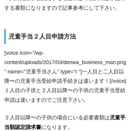
する書類になりますので記事参考にして下さい。
児童手当２人目申請方法
[voice icon=”/wp-
content/uploads/2017/03/denwa_business_man.png
” name=”児童手当さん” type=”r “]一人目と二人目以
降〜の児童手当受給申請手続きは違います！[/voice]
１人目の子供と２人目以降〜の子供の児童手当受給
申請は違いますのでご注意下さい。
２人目以降〜の子供の場合にいる必要書類は
児童手
当額認定請求書
になります。