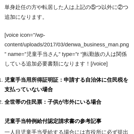
単身赴任の方や転居した人は上記の
⑤つ
以外に
②つ
追加になります。
[voice icon=”/wp-
content/uploads/2017/03/denwa_business_man.png
” name=”児童手当さん” type=”r “]転勤族の人は関係
している追加必要書類になります！[/voice]
児童手当用所得証明証：申請する自治体に住民税を
支払っていない場合
全世帯の住民票：子供が市外にいる場合
児童手当特例給付認定請求書の参考記事
一人目児童手当受給する場合には市役所に必ず提出