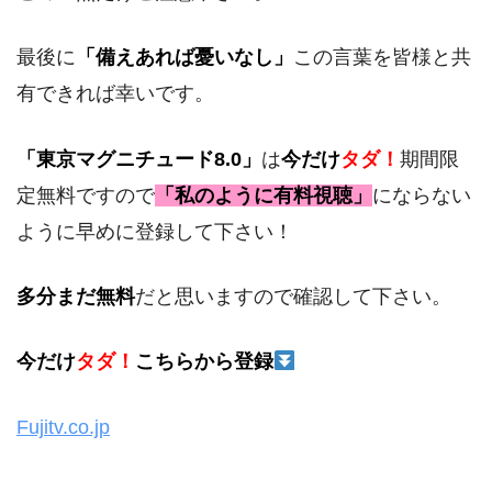
最後に
「備えあれば憂いなし」
この言葉を皆様と共
有できれば幸いです。
「東京マグニチュード8.0」
は
今だけ
タダ！
期間限
定無料ですので
「私のように有料視聴」
にならない
ように早めに登録して下さい！
多分まだ無料
だと思いますので確認して下さい。
今だけ
タダ！
こちらから登録
Fujitv.co.jp