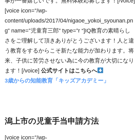
事が一番嬉しいです。無料体験応募します！[/voice]
[voice icon=”/wp-
content/uploads/2017/04/nigaoe_yokoi_syounan.pn
g” name=”児童育三郎” type=”r “]IQ教育の素晴らし
さをご理解して頂きありがとうございます！人と違
う教育をするからこそ新たな能力が加わります。将
来、子供に苦労させない為に今の教育が大切になり
ます！[/voice]
公式サイトはこちらへ
3歳からの知能教育「キッズアカデミー」
潟上市の児童手当申請方法
[voice icon=”/wp-