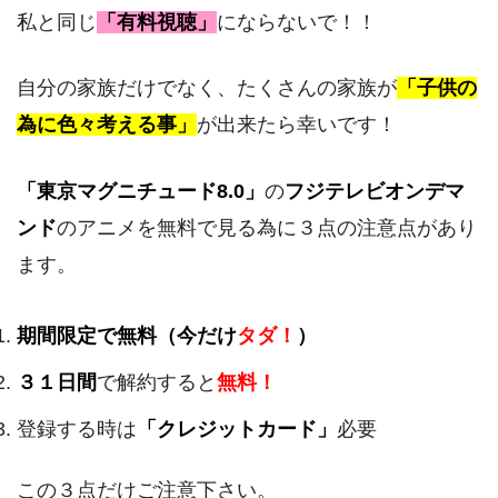
私と同じ
「有料視聴」
にならないで！！
自分の家族だけでなく、たくさんの家族が
「子供の
為に色々考える事」
が出来たら幸いです！
「東京マグニチュード8.0」
の
フジテレビオンデマ
ンド
のアニメを無料で見る為に３点の注意点があり
ます。
期間限定で無料（今だけ
タダ！
）
３１日間
で解約すると
無料！
登録する時は
「クレジットカード」
必要
この３点だけご注意下さい。