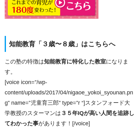
知能教育「３歳〜８歳」はこちらへ
この塾の特徴は
知能教育に特化した教室
になりま
す。
[voice icon=”/wp-
content/uploads/2017/04/nigaoe_yokoi_syounan.pn
g” name=”児童育三郎” type=”r “]スタンフォード大
学教授のスターマンは
３５年IQが高い人間を追跡し
てわかった事
があります！[/voice]