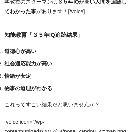
学教授のスターマンは
３５年IQが高い人間を追跡し
てわかった事
があります！[/voice]
知能教育「３５年IQ追跡結果」
道徳心が高い
社会適応能力が高い
情緒が安定
物事の道理がわかる
これってすごい結果だと思いませんか？
[voice icon=”/wp-
content/uploads/2017/04/pose_kandou_woman.png