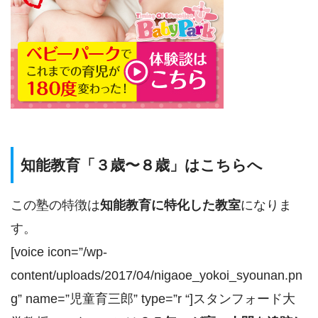
知能教育「３歳〜８歳」はこちらへ
この塾の特徴は
知能教育に特化した教室
になりま
す。
[voice icon=”/wp-
content/uploads/2017/04/nigaoe_yokoi_syounan.pn
g” name=”児童育三郎” type=”r “]スタンフォード大