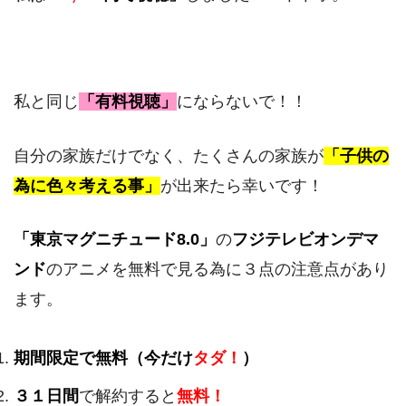
私と同じ
「有料視聴」
にならないで！！
自分の家族だけでなく、たくさんの家族が
「子供の
為に色々考える事」
が出来たら幸いです！
「東京マグニチュード8.0」
の
フジテレビオンデマ
ンド
のアニメを無料で見る為に３点の注意点があり
ます。
期間限定で無料（今だけ
タダ！
）
３１日間
で解約すると
無料！