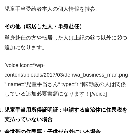
児童手当受給者本人の個人情報を持参。
その他（転居した人・単身赴任）
単身赴任の方や転居した人は上記の
⑤つ
以外に
②つ
追加になります。
[voice icon=”/wp-
content/uploads/2017/03/denwa_business_man.png
” name=”児童手当さん” type=”r “]転勤族の人は関係
している追加必要書類になります！[/voice]
児童手当用所得証明証：申請する自治体に住民税を
支払っていない場合
全世帯の住民票：子供が市外にいる場合