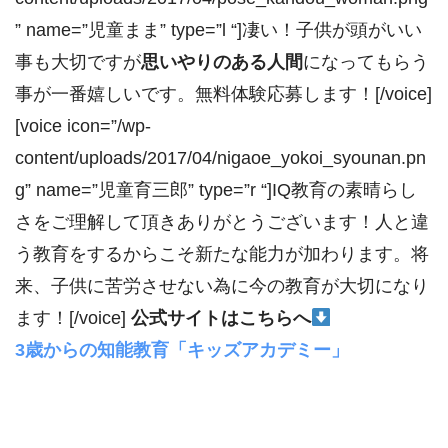
” name=”児童まま” type=”l “]凄い！子供が頭がいい
事も大切ですが
思いやりのある人間
になってもらう
事が一番嬉しいです。無料体験応募します！[/voice]
[voice icon=”/wp-
content/uploads/2017/04/nigaoe_yokoi_syounan.pn
g” name=”児童育三郎” type=”r “]IQ教育の素晴らし
さをご理解して頂きありがとうございます！人と違
う教育をするからこそ新たな能力が加わります。将
来、子供に苦労させない為に今の教育が大切になり
ます！[/voice]
公式サイトはこちらへ
3歳からの知能教育「キッズアカデミー」