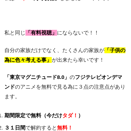
私と同じ
「有料視聴」
にならないで！！
自分の家族だけでなく、たくさんの家族が
「子供の
為に色々考える事」
が出来たら幸いです！
「東京マグニチュード8.0」
の
フジテレビオンデマ
ンド
のアニメを無料で見る為に３点の注意点があり
ます。
期間限定で無料（今だけ
タダ！
）
３１日間
で解約すると
無料！