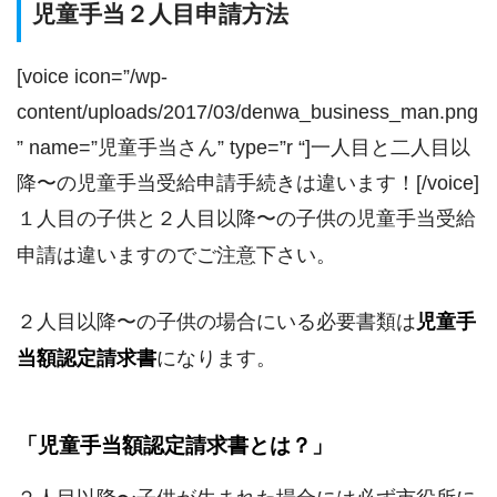
児童手当２人目申請方法
[voice icon=”/wp-
content/uploads/2017/03/denwa_business_man.png
” name=”児童手当さん” type=”r “]一人目と二人目以
降〜の児童手当受給申請手続きは違います！[/voice]
１人目の子供と２人目以降〜の子供の児童手当受給
申請は違いますのでご注意下さい。
２人目以降〜の子供の場合にいる必要書類は
児童手
当額認定請求書
になります。
「児童手当額認定請求書とは？」