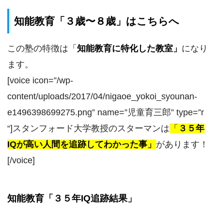
知能教育「３歳〜８歳」はこちらへ
この塾の特徴は
「
知能教育に特化した教室
」
になり
ます。
[voice icon=”/wp-
content/uploads/2017/04/nigaoe_yokoi_syounan-
e1496398699275.png” name=”児童育三郎” type=”r
“]スタンフォード大学教授のスターマンは
「
３５年
IQが高い人間を追跡してわかった事」
があります！
[/voice]
知能教育「３５年IQ追跡結果」