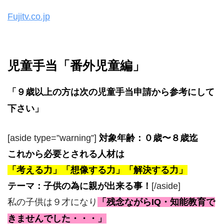
Fujitv.co.jp
児童手当「番外児童編」
「９歳以上の方は次の児童手当申請から参考にして
下さい」
[aside type=”warning”]
対象年齢：０歳〜８歳迄
これから必要とされる人材は
「考える力」「想像する力」「解決する力」
テーマ：子供の為に親が出来る事！
[/aside]
私の子供は９才になり
「残念ながらIQ・知能教育で
きませんでした・・・」