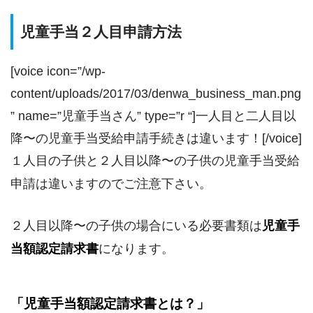
児童手当２人目申請方法
[voice icon=”/wp-
content/uploads/2017/03/denwa_business_man.png
” name=”児童手当さん” type=”r “]一人目と二人目以
降〜の児童手当受給申請手続きは違います！[/voice]
１人目の子供と２人目以降〜の子供の児童手当受給
申請は違いますのでご注意下さい。
２人目以降〜の子供の場合にいる必要書類は
児童手
当額認定請求書
になります。
「児童手当額認定請求書とは？」