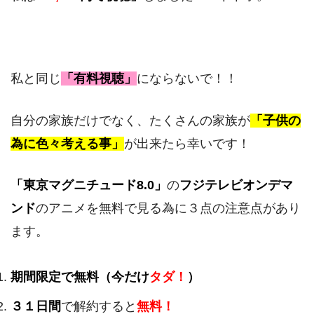
私と同じ
「有料視聴」
にならないで！！
自分の家族だけでなく、たくさんの家族が
「子供の
為に色々考える事」
が出来たら幸いです！
「東京マグニチュード8.0」
の
フジテレビオンデマ
ンド
のアニメを無料で見る為に３点の注意点があり
ます。
期間限定で無料（今だけ
タダ！
）
３１日間
で解約すると
無料！