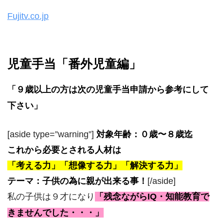
Fujitv.co.jp
児童手当「番外児童編」
「９歳以上の方は次の児童手当申請から参考にして
下さい」
[aside type=”warning”]
対象年齢：０歳〜８歳迄
これから必要とされる人材は
「考える力」「想像する力」「解決する力」
テーマ：子供の為に親が出来る事！
[/aside]
私の子供は９才になり
「残念ながらIQ・知能教育で
きませんでした・・・」