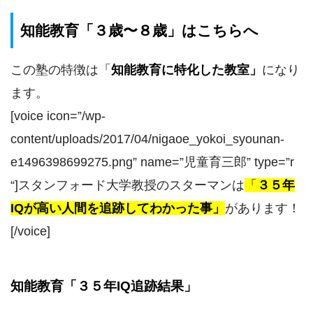
知能教育「３歳〜８歳」はこちらへ
この塾の特徴は
「
知能教育に特化した教室
」
になり
ます。
[voice icon=”/wp-
content/uploads/2017/04/nigaoe_yokoi_syounan-
e1496398699275.png” name=”児童育三郎” type=”r
“]スタンフォード大学教授のスターマンは
「
３５年
IQが高い人間を追跡してわかった事」
があります！
[/voice]
知能教育「３５年IQ追跡結果」