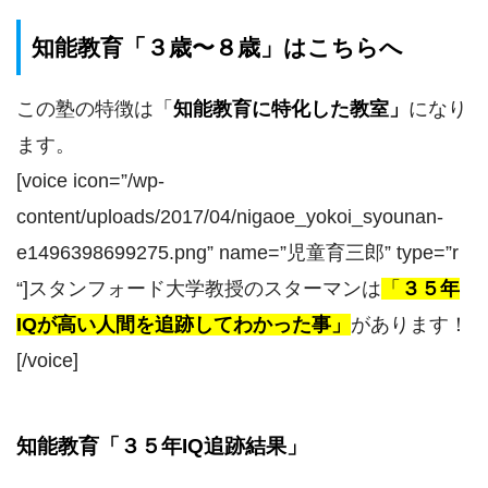
知能教育「３歳〜８歳」はこちらへ
この塾の特徴は
「
知能教育に特化した教室
」
になり
ます。
[voice icon=”/wp-
content/uploads/2017/04/nigaoe_yokoi_syounan-
e1496398699275.png” name=”児童育三郎” type=”r
“]スタンフォード大学教授のスターマンは
「
３５年
IQが高い人間を追跡してわかった事」
があります！
[/voice]
知能教育「３５年IQ追跡結果」