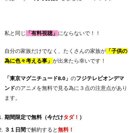
私と同じ
「有料視聴」
にならないで！！
自分の家族だけでなく、たくさんの家族が
「子供の
為に色々考える事」
が出来たら幸いです！
「東京マグニチュード8.0」
の
フジテレビオンデマ
ンド
のアニメを無料で見る為に３点の注意点があり
ます。
期間限定で無料（今だけ
タダ！
）
３１日間
で解約すると
無料！