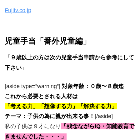
Fujitv.co.jp
児童手当「番外児童編」
「９歳以上の方は次の児童手当申請から参考にして
下さい」
[aside type=”warning”]
対象年齢：０歳〜８歳迄
これから必要とされる人材は
「考える力」「想像する力」「解決する力」
テーマ：子供の為に親が出来る事！
[/aside]
私の子供は９才になり
「残念ながらIQ・知能教育で
きませんでした・・・」