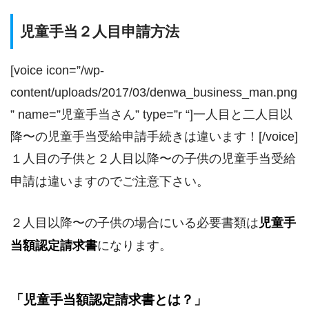
児童手当２人目申請方法
[voice icon=”/wp-
content/uploads/2017/03/denwa_business_man.png
” name=”児童手当さん” type=”r “]一人目と二人目以
降〜の児童手当受給申請手続きは違います！[/voice]
１人目の子供と２人目以降〜の子供の児童手当受給
申請は違いますのでご注意下さい。
２人目以降〜の子供の場合にいる必要書類は
児童手
当額認定請求書
になります。
「児童手当額認定請求書とは？」