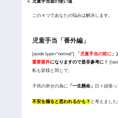
児童手当金の使い道
この４つであなたの悩みは解決します。
児童手当「番外編」
[aside type=”normal”]
「児童手当の前に」
重要案件
になりますので是非参考に！
[/as
私も皆様と同じで、
子供の幸せの為に
「一生懸命」
日々頑張っ
不安を煽ると思われるかも？
と考えました