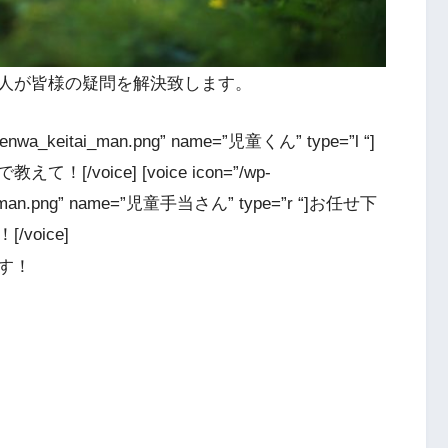
人が皆様の疑問を解決致します。
3/denwa_keitai_man.png” name=”児童くん” type=”l “]
oice] [voice icon=”/wp-
ess_man.png” name=”児童手当さん” type=”r “]お任せ下
oice]
す！