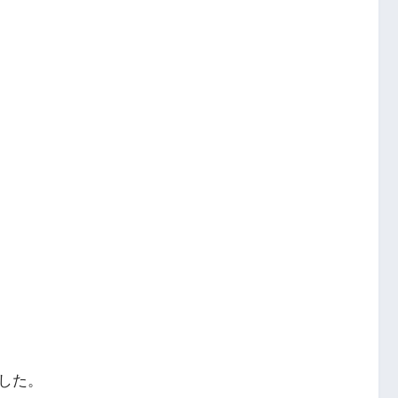
。
した。