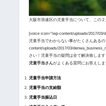
大阪市浪速区の児童手当について、この２
[voice icon=”/wp-content/uploads/2017/0
児童手当でわからない事がたくさんあるので教えて！[/v
content/uploads/2017/03/denwa_busin
さい！児童手当の疑問は全て解決致します！[/v
児童手当さん
がよくある質問にお答えしま
児童手当申請方法
児童手当の支給額
児童手当振込日