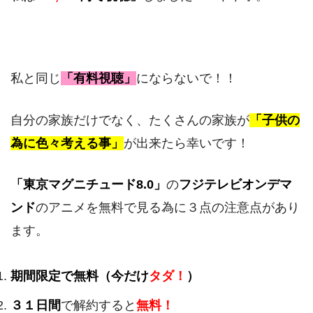
私と同じ
「有料視聴」
にならないで！！
自分の家族だけでなく、たくさんの家族が
「子供の
為に色々考える事」
が出来たら幸いです！
「東京マグニチュード8.0」
の
フジテレビオンデマ
ンド
のアニメを無料で見る為に３点の注意点があり
ます。
期間限定で無料（今だけ
タダ！
）
３１日間
で解約すると
無料！