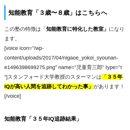
知能教育「３歳〜８歳」はこちらへ
この塾の特徴は
「
知能教育に特化した教室
」
になり
ます。
[voice icon=”/wp-
content/uploads/2017/04/nigaoe_yokoi_syounan-
e1496398699275.png” name=”児童育三郎” type=”r
“]スタンフォード大学教授のスターマンは
「
３５年
IQが高い人間を追跡してわかった事」
があります！
[/voice]
知能教育「３５年IQ追跡結果」