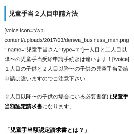
児童手当２人目申請方法
[voice icon=”/wp-
content/uploads/2017/03/denwa_business_man.png
” name=”児童手当さん” type=”r “]一人目と二人目以
降〜の児童手当受給申請手続きは違います！[/voice]
１人目の子供と２人目以降〜の子供の児童手当受給
申請は違いますのでご注意下さい。
２人目以降〜の子供の場合にいる必要書類は
児童手
当額認定請求書
になります。
「児童手当額認定請求書とは？」