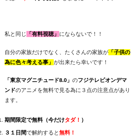
私と同じ
「有料視聴」
にならないで！！
自分の家族だけでなく、たくさんの家族が
「子供の
為に色々考える事」
が出来たら幸いです！
「東京マグニチュード8.0」
の
フジテレビオンデマ
ンド
のアニメを無料で見る為に３点の注意点があり
ます。
期間限定で無料（今だけ
タダ！
）
３１日間
で解約すると
無料！