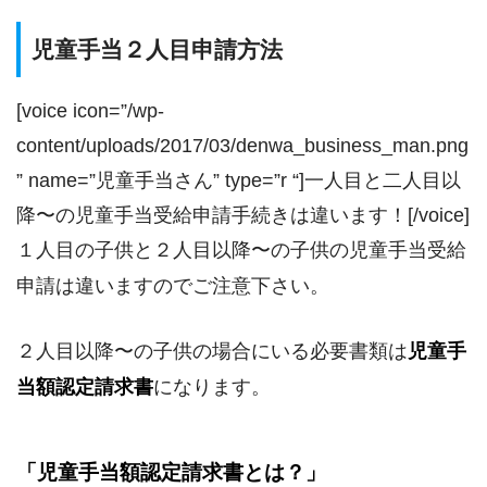
児童手当２人目申請方法
[voice icon=”/wp-
content/uploads/2017/03/denwa_business_man.png
” name=”児童手当さん” type=”r “]一人目と二人目以
降〜の児童手当受給申請手続きは違います！[/voice]
１人目の子供と２人目以降〜の子供の児童手当受給
申請は違いますのでご注意下さい。
２人目以降〜の子供の場合にいる必要書類は
児童手
当額認定請求書
になります。
「児童手当額認定請求書とは？」