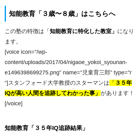
知能教育「３歳〜８歳」はこちらへ
この塾の特徴は
「
知能教育に特化した教室
」
になり
ます。
[voice icon=”/wp-
content/uploads/2017/04/nigaoe_yokoi_syounan-
e1496398699275.png” name=”児童育三郎” type=”r
“]スタンフォード大学教授のスターマンは
「
３５年
IQが高い人間を追跡してわかった事」
があります！
[/voice]
知能教育「３５年IQ追跡結果」