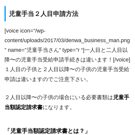
児童手当２人目申請方法
[voice icon=”/wp-
content/uploads/2017/03/denwa_business_man.png
” name=”児童手当さん” type=”r “]一人目と二人目以
降〜の児童手当受給申請手続きは違います！[/voice]
１人目の子供と２人目以降〜の子供の児童手当受給
申請は違いますのでご注意下さい。
２人目以降〜の子供の場合にいる必要書類は
児童手
当額認定請求書
になります。
「児童手当額認定請求書とは？」