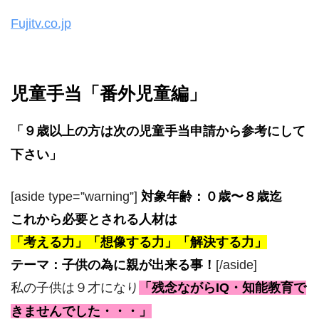
Fujitv.co.jp
児童手当「番外児童編」
「９歳以上の方は次の児童手当申請から参考にして
下さい」
[aside type=”warning”]
対象年齢：０歳〜８歳迄
これから必要とされる人材は
「考える力」「想像する力」「解決する力」
テーマ：子供の為に親が出来る事！
[/aside]
私の子供は９才になり
「残念ながらIQ・知能教育で
きませんでした・・・」