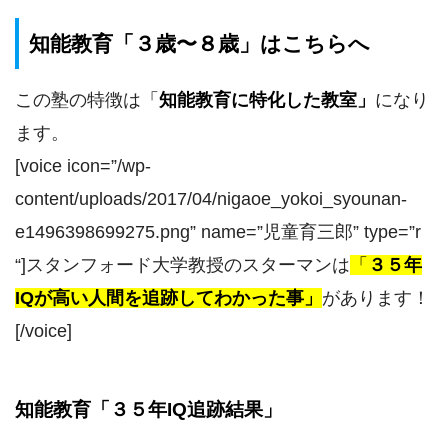
知能教育「３歳〜８歳」はこちらへ
この塾の特徴は
「
知能教育に特化した教室
」
になり
ます。
[voice icon=”/wp-
content/uploads/2017/04/nigaoe_yokoi_syounan-
e1496398699275.png” name=”児童育三郎” type=”r
“]スタンフォード大学教授のスターマンは
「
３５年
IQが高い人間を追跡してわかった事」
があります！
[/voice]
知能教育「３５年IQ追跡結果」