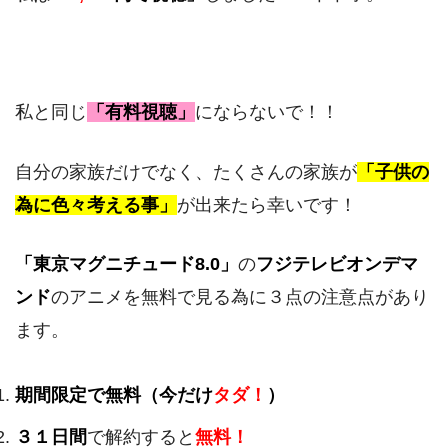
私と同じ
「有料視聴」
にならないで！！
自分の家族だけでなく、たくさんの家族が
「子供の
為に色々考える事」
が出来たら幸いです！
「東京マグニチュード8.0」
の
フジテレビオンデマ
ンド
のアニメを無料で見る為に３点の注意点があり
ます。
期間限定で無料（今だけ
タダ！
）
３１日間
で解約すると
無料！