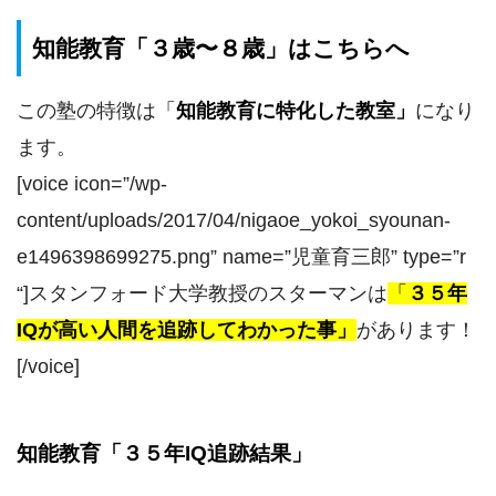
知能教育「３歳〜８歳」はこちらへ
この塾の特徴は
「
知能教育に特化した教室
」
になり
ます。
[voice icon=”/wp-
content/uploads/2017/04/nigaoe_yokoi_syounan-
e1496398699275.png” name=”児童育三郎” type=”r
“]スタンフォード大学教授のスターマンは
「
３５年
IQが高い人間を追跡してわかった事」
があります！
[/voice]
知能教育「３５年IQ追跡結果」