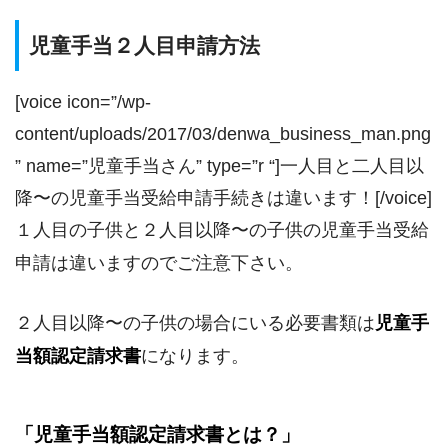
児童手当２人目申請方法
[voice icon=”/wp-
content/uploads/2017/03/denwa_business_man.png
” name=”児童手当さん” type=”r “]一人目と二人目以
降〜の児童手当受給申請手続きは違います！[/voice]
１人目の子供と２人目以降〜の子供の児童手当受給
申請は違いますのでご注意下さい。
２人目以降〜の子供の場合にいる必要書類は
児童手
当額認定請求書
になります。
「児童手当額認定請求書とは？」