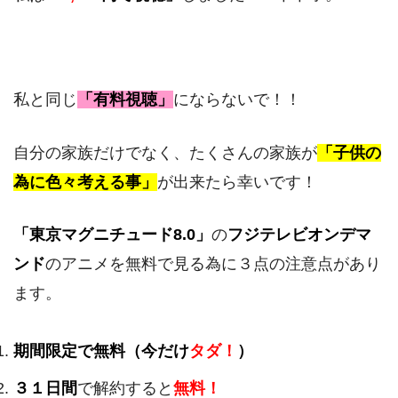
私と同じ
「有料視聴」
にならないで！！
自分の家族だけでなく、たくさんの家族が
「子供の
為に色々考える事」
が出来たら幸いです！
「東京マグニチュード8.0」
の
フジテレビオンデマ
ンド
のアニメを無料で見る為に３点の注意点があり
ます。
期間限定で無料（今だけ
タダ！
）
３１日間
で解約すると
無料！