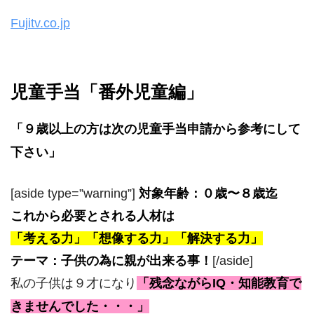
Fujitv.co.jp
児童手当「番外児童編」
「９歳以上の方は次の児童手当申請から参考にして
下さい」
[aside type=”warning”]
対象年齢：０歳〜８歳迄
これから必要とされる人材は
「考える力」「想像する力」「解決する力」
テーマ：子供の為に親が出来る事！
[/aside]
私の子供は９才になり
「残念ながらIQ・知能教育で
きませんでした・・・」