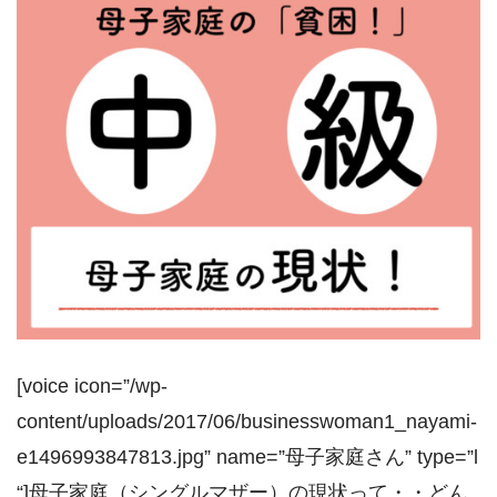
[voice icon=”/wp-
content/uploads/2017/06/businesswoman1_nayami-
e1496993847813.jpg” name=”母子家庭さん” type=”l
“]母子家庭（シングルマザー）の現状って・・どん