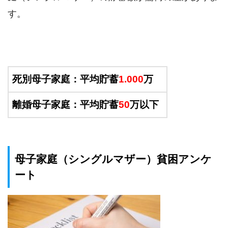
す。
死別母子家庭：平均貯蓄
1.000
万
離婚母子家庭：平均貯蓄
50
万以下
母子家庭（シングルマザー）貧困アンケ
ート