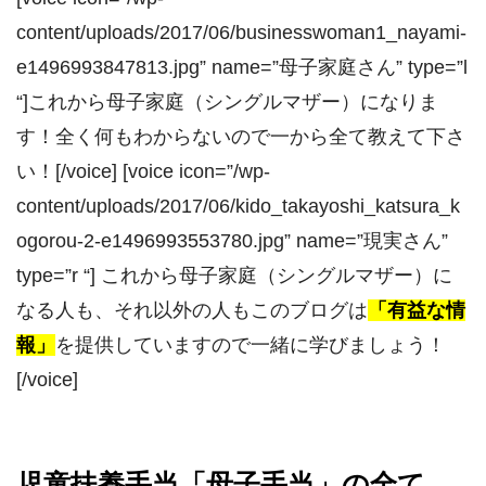
content/uploads/2017/06/businesswoman1_nayami-
e1496993847813.jpg” name=”母子家庭さん” type=”l
“]これから母子家庭（シングルマザー）になりま
す！全く何もわからないので一から全て教えて下さ
い！[/voice] [voice icon=”/wp-
content/uploads/2017/06/kido_takayoshi_katsura_k
ogorou-2-e1496993553780.jpg” name=”現実さん”
type=”r “] これから母子家庭（シングルマザー）に
なる人も、それ以外の人もこのブログは
「有益な情
報」
を提供していますので一緒に学びましょう！
[/voice]
児童扶養手当「母子手当」の全て