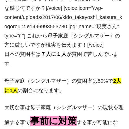
な感じ何ですか？[/voice] [voice icon=”/wp-
content/uploads/2017/06/kido_takayoshi_katsura_k
ogorou-2-e1496993553780.jpg” name=”現実さん”
type=”r “] これから母子家庭（シングルマザー）の
方に厳しいですが現実を伝えます！[/voice]
日本の貧困率は
７人に１人
が貧困で苦しんでいま
す。
母子家庭（シングルマザー）の貧困率は50%で
2人
に1人
の割合になります。
大切な事は母子家庭（シングルマザー）の現状を理
事前に対策
解する事で
する事が可能にな