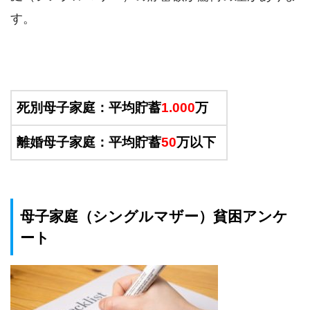
す。
死別母子家庭：平均貯蓄
1.000
万
離婚母子家庭：平均貯蓄
50
万以下
母子家庭（シングルマザー）貧困アンケ
ート