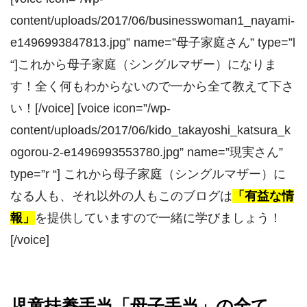
content/uploads/2017/06/businesswoman1_nayami-
e1496993847813.jpg” name=”母子家庭さん” type=”l
“]これから母子家庭（シングルマザー）になりま
す！全く何もわからないので一から全て教えて下さ
い！[/voice] [voice icon=”/wp-
content/uploads/2017/06/kido_takayoshi_katsura_k
ogorou-2-e1496993553780.jpg” name=”現実さん”
type=”r “] これから母子家庭（シングルマザー）に
なる人も、それ以外の人もこのブログは
「有益な情
報」
を提供していますので一緒に学びましょう！
[/voice]
児童扶養手当「母子手当」の全て