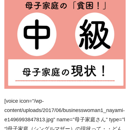
[voice icon=”/wp-
content/uploads/2017/06/businesswoman1_nayami-
e1496993847813.jpg” name=”母子家庭さん” type=”l
“]母子家庭（シングルマザー）の現状って・・どん