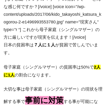
な感じ何ですか？[/voice] [voice icon=”/wp-
content/uploads/2017/06/kido_takayoshi_katsura_k
ogorou-2-e1496993553780.jpg” name=”現実さん”
type=”r “] これから母子家庭（シングルマザー）の
方に厳しいですが現実を伝えます！[/voice]
日本の貧困率は
７人に１人
が貧困で苦しんでいま
す。
母子家庭（シングルマザー）の貧困率は50%で
2人
に1人
の割合になります。
大切な事は母子家庭（シングルマザー）の現状を理
事前に対策
解する事で
する事が可能にな