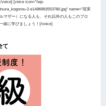
[voice icon=”/wp-
katsura_kogorou-2-e1496993553780.jpg” name=”現実
庭（シングルマザー）になる人も、それ以外の人もこのブロ
に学びましょう！[/voice]
全て