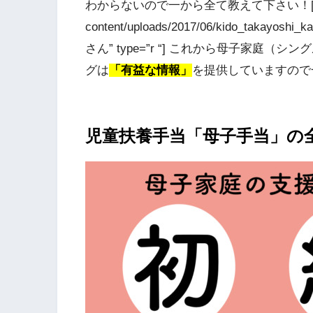
わからないので一から全て教えて下さい！[/voice] 
content/uploads/2017/06/kido_takayoshi_
さん” type=”r “] これから母子家
グは
「有益な情報」
を提供していますので一緒
児童扶養手当「母子手当」の