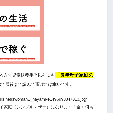
「長年母子家庭の
る方で児童扶養手当以外にも
ので最後まで読んで頂ければ幸いです。
6/businesswoman1_nayami-e1496993847813.jpg”
]これから母子家庭（シングルマザー）になります！全く何も