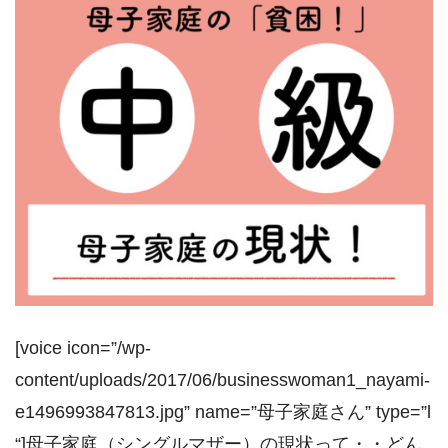
[voice icon=”/wp-
content/uploads/2017/06/businesswoman1_nayami-
e1496993847813.jpg” name=”母子家庭さん” type=”l
“]母子家庭（シングルマザー）の現状って・・どん