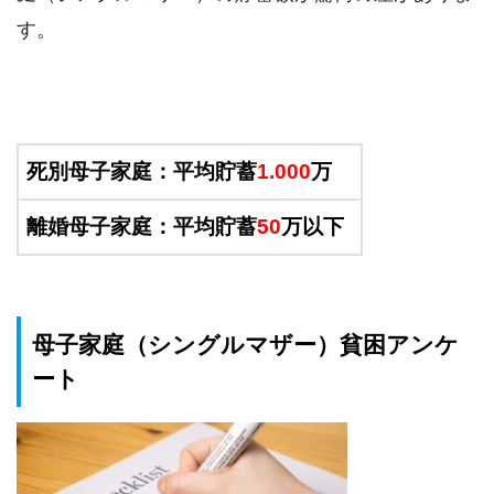
す。
死別母子家庭：平均貯蓄
1.000
万
離婚母子家庭：平均貯蓄
50
万以下
母子家庭（シングルマザー）貧困アンケ
ート