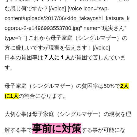
な感じ何ですか？[/voice] [voice icon=”/wp-
content/uploads/2017/06/kido_takayoshi_katsura_k
ogorou-2-e1496993553780.jpg” name=”現実さん”
type=”r “] これから母子家庭（シングルマザー）の
方に厳しいですが現実を伝えます！[/voice]
日本の貧困率は
７人に１人
が貧困で苦しんでいま
す。
母子家庭（シングルマザー）の貧困率は50%で
2人
に1人
の割合になります。
大切な事は母子家庭（シングルマザー）の現状を理
事前に対策
解する事で
する事が可能にな