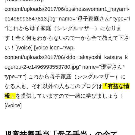
content/uploads/2017/06/businesswoman1_nayami-
e1496993847813.jpg” name=”母子家庭さん” type=”l
“]これから母子家庭（シングルマザー）になりま
す！全く何もわからないので一から全て教えて下さ
い！[/voice] [voice icon=”/wp-
content/uploads/2017/06/kido_takayoshi_katsura_k
ogorou-2-e1496993553780.jpg” name=”現実さん”
type=”r “] これから母子家庭（シングルマザー）に
なる人も、それ以外の人もこのブログは
「有益な情
報」
を提供していますので一緒に学びましょう！
[/voice]
児童扶養手当「母子手当」の全て