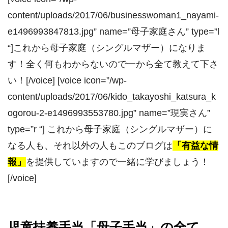
content/uploads/2017/06/businesswoman1_nayami-
e1496993847813.jpg” name=”母子家庭さん” type=”l
“]これから母子家庭（シングルマザー）になりま
す！全く何もわからないので一から全て教えて下さ
い！[/voice] [voice icon=”/wp-
content/uploads/2017/06/kido_takayoshi_katsura_k
ogorou-2-e1496993553780.jpg” name=”現実さん”
type=”r “] これから母子家庭（シングルマザー）に
なる人も、それ以外の人もこのブログは
「有益な情
報」
を提供していますので一緒に学びましょう！
[/voice]
児童扶養手当「母子手当」の全て