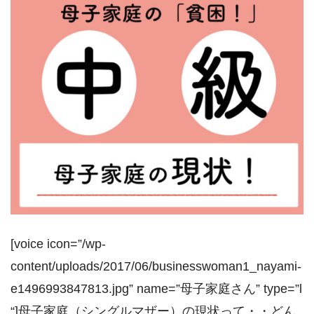
[voice icon=”/wp-
content/uploads/2017/06/businesswoman1_nayami-
e1496993847813.jpg” name=”母子家庭さん” type=”l
“]母子家庭（シングルマザー）の現状って・・どん