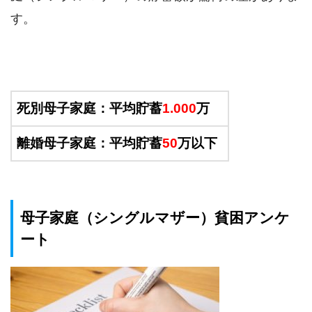
す。
死別母子家庭：平均貯蓄
1.000
万
離婚母子家庭：平均貯蓄
50
万以下
母子家庭（シングルマザー）貧困アンケ
ート