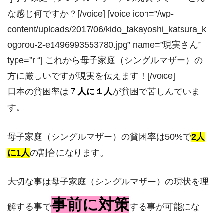
な感じ何ですか？[/voice] [voice icon=”/wp-
content/uploads/2017/06/kido_takayoshi_katsura_k
ogorou-2-e1496993553780.jpg” name=”現実さん”
type=”r “] これから母子家庭（シングルマザー）の
方に厳しいですが現実を伝えます！[/voice]
日本の貧困率は
７人に１人
が貧困で苦しんでいま
す。
母子家庭（シングルマザー）の貧困率は50%で
2人
に1人
の割合になります。
大切な事は母子家庭（シングルマザー）の現状を理
事前に対策
解する事で
する事が可能にな