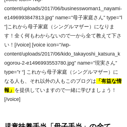
content/uploads/2017/06/businesswoman1_nayami-
e1496993847813.jpg” name=”母子家庭さん” type=”l
“]これから母子家庭（シングルマザー）になりま
す！全く何もわからないので一から全て教えて下さ
い！[/voice] [voice icon=”/wp-
content/uploads/2017/06/kido_takayoshi_katsura_k
ogorou-2-e1496993553780.jpg” name=”現実さん”
type=”r “] これから母子家庭（シングルマザー）に
なる人も、それ以外の人もこのブログは
「有益な情
報」
を提供していますので一緒に学びましょう！
[/voice]
児童扶養手当「母子手当」の全て