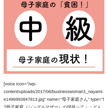
[voice icon=”/wp-
content/uploads/2017/06/businesswoman1_nayami-
e1496993847813.jpg” name=”母子家庭さん” type=”l
“]母子家庭（シングルマザー）の現状って・・どん