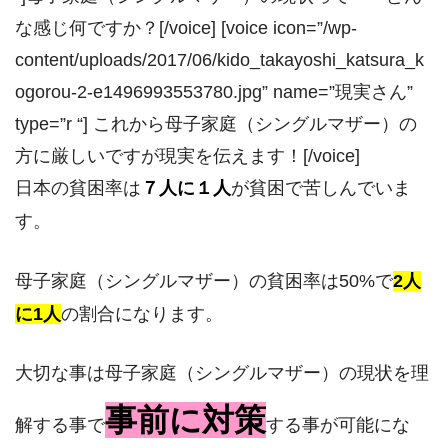
な感じ何ですか？[/voice] [voice icon=”/wp-
content/uploads/2017/06/kido_takayoshi_katsura_k
ogorou-2-e1496993553780.jpg” name=”現実さん”
type=”r “] これから母子家庭（シングルマザー）の
方に厳しいですが現実を伝えます！[/voice]
日本の貧困率は
７人に１人
が貧困で苦しんでいま
す。
母子家庭（シングルマザー）の貧困率は50%で
2人
に1人
の割合になります。
大切な事は母子家庭（シングルマザー）の現状を理
事前に対策
解する事で
する事が可能にな