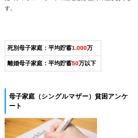
す。
死別母子家庭：平均貯蓄
1.000
万
離婚母子家庭：平均貯蓄
50
万以下
母子家庭（シングルマザー）貧困アンケ
ート