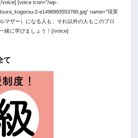
[voice icon=”/wp-
katsura_kogorou-2-e1496993553780.jpg” name=”現実
庭（シングルマザー）になる人も、それ以外の人もこのブロ
に学びましょう！[/voice]
全て