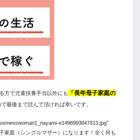
「長年母子家庭の
る方で児童扶養手当以外にも
ので最後まで読んで頂ければ幸いです。
6/businesswoman1_nayami-e1496993847813.jpg”
]これから母子家庭（シングルマザー）になります！全く何も