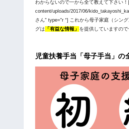
わからないので一から全て教えて下さい！[/voice] 
content/uploads/2017/06/kido_takayoshi_
さん” type=”r “] これから母子家
グは
「有益な情報」
を提供していますので一緒
児童扶養手当「母子手当」の