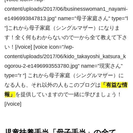
content/uploads/2017/06/businesswoman1_nayami-
e1496993847813.jpg” name=”母子家庭さん” type=”l
“]これから母子家庭（シングルマザー）になりま
す！全く何もわからないので一から全て教えて下さ
い！[/voice] [voice icon=”/wp-
content/uploads/2017/06/kido_takayoshi_katsura_k
ogorou-2-e1496993553780.jpg” name=”現実さん”
type=”r “] これから母子家庭（シングルマザー）に
なる人も、それ以外の人もこのブログは
「有益な情
報」
を提供していますので一緒に学びましょう！
[/voice]
児童扶養手当「母子手当」の全て