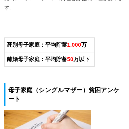
す。
死別母子家庭：平均貯蓄
1.000
万
離婚母子家庭：平均貯蓄
50
万以下
母子家庭（シングルマザー）貧困アンケ
ート