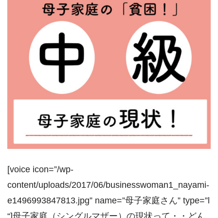
[voice icon=”/wp-
content/uploads/2017/06/businesswoman1_nayami-
e1496993847813.jpg” name=”母子家庭さん” type=”l
“]母子家庭（シングルマザー）の現状って・・どん