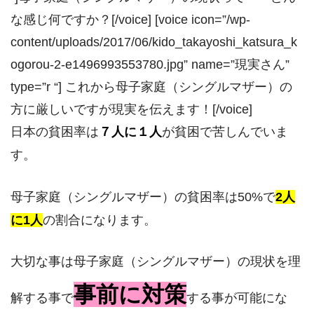
な感じ何ですか？[/voice] [voice icon=”/wp-
content/uploads/2017/06/kido_takayoshi_katsura_k
ogorou-2-e1496993553780.jpg” name=”現実さん”
type=”r “] これから母子家庭（シングルマザー）の
方に厳しいですが現実を伝えます！[/voice]
日本の貧困率は
７人に１人
が貧困で苦しんでいま
す。
母子家庭（シングルマザー）の貧困率は50%で
2人
に1人
の割合になります。
大切な事は母子家庭（シングルマザー）の現状を理
事前に対策
解する事で
する事が可能にな