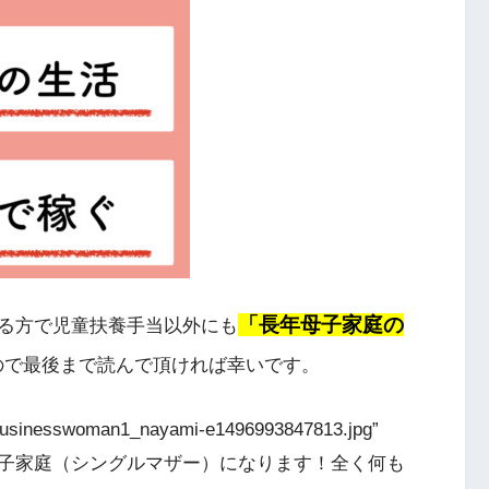
「長年母子家庭の
る方で児童扶養手当以外にも
ので最後まで読んで頂ければ幸いです。
6/businesswoman1_nayami-e1496993847813.jpg”
]これから母子家庭（シングルマザー）になります！全く何も