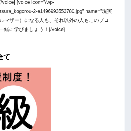
[voice icon=”/wp-
katsura_kogorou-2-e1496993553780.jpg” name=”現実
庭（シングルマザー）になる人も、それ以外の人もこのブロ
に学びましょう！[/voice]
全て