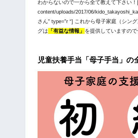
わからないので一から全て教えて下さい！[/voice] 
content/uploads/2017/06/kido_takayoshi_
さん” type=”r “] これから母子家
グは
「有益な情報」
を提供していますので一緒
児童扶養手当「母子手当」の