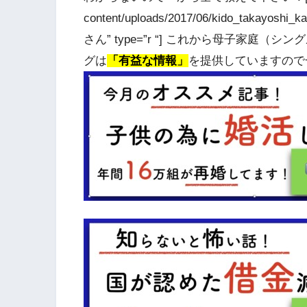
content/uploads/2017/06/kido_takayoshi_
さん” type=”r “] これから母子家
グは
「有益な情報」
を提供していますので一緒