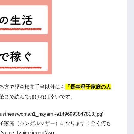
る方で児童扶養手当以外にも
「長年母子家庭の人
後まで読んで頂ければ幸いです。
6/businesswoman1_nayami-e1496993847813.jpg”
]これから母子家庭（シングルマザー）になります！全く何も
[voice icon=”/wp-