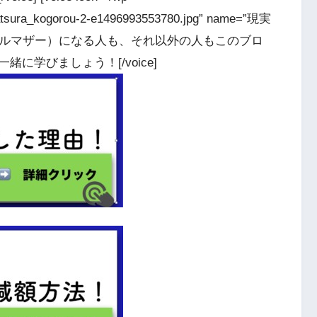
katsura_kogorou-2-e1496993553780.jpg” name=”現実
庭（シングルマザー）になる人も、それ以外の人もこのブロ
に学びましょう！[/voice]