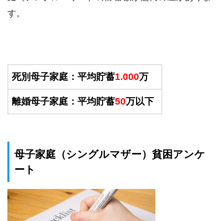
す。
死別母子家庭：平均貯蓄
1.000
万
離婚母子家庭：平均貯蓄
50
万以下
母子家庭（シングルマザー）貧困アンケ
ート