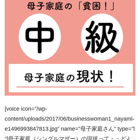
[voice icon=”/wp-
content/uploads/2017/06/businesswoman1_nayami-
e1496993847813.jpg” name=”母子家庭さん” type=”l
“]母子家庭（シングルマザー）の現状って・・どん