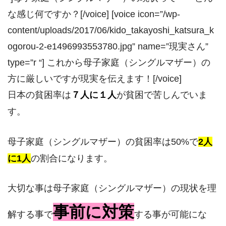
な感じ何ですか？[/voice] [voice icon=”/wp-
content/uploads/2017/06/kido_takayoshi_katsura_k
ogorou-2-e1496993553780.jpg” name=”現実さん”
type=”r “] これから母子家庭（シングルマザー）の
方に厳しいですが現実を伝えます！[/voice]
日本の貧困率は
７人に１人
が貧困で苦しんでいま
す。
母子家庭（シングルマザー）の貧困率は50%で
2人
に1人
の割合になります。
大切な事は母子家庭（シングルマザー）の現状を理
事前に対策
解する事で
する事が可能にな