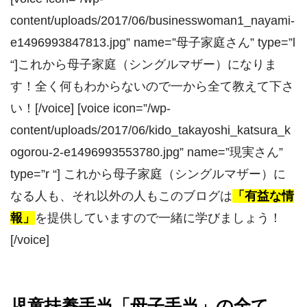
content/uploads/2017/06/businesswoman1_nayami-
e1496993847813.jpg” name=”母子家庭さん” type=”l
“]これから母子家庭（シングルマザー）になりま
す！全く何もわからないので一から全て教えて下さ
い！[/voice] [voice icon=”/wp-
content/uploads/2017/06/kido_takayoshi_katsura_k
ogorou-2-e1496993553780.jpg” name=”現実さん”
type=”r “] これから母子家庭（シングルマザー）に
なる人も、それ以外の人もこのブログは
「有益な情
報」
を提供していますので一緒に学びましょう！
[/voice]
児童扶養手当「母子手当」の全て