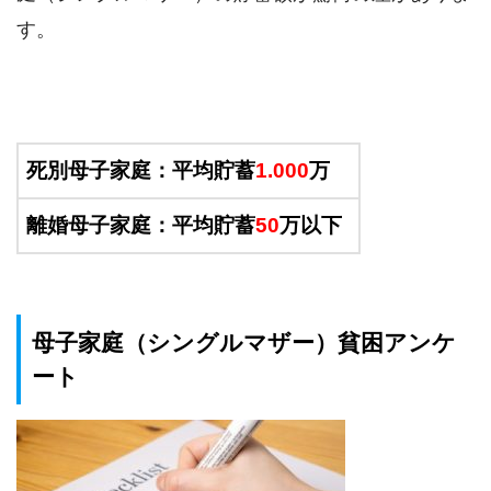
す。
死別母子家庭：平均貯蓄
1.000
万
離婚母子家庭：平均貯蓄
50
万以下
母子家庭（シングルマザー）貧困アンケ
ート