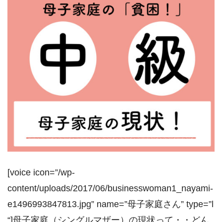
[voice icon=”/wp-
content/uploads/2017/06/businesswoman1_nayami-
e1496993847813.jpg” name=”母子家庭さん” type=”l
“]母子家庭（シングルマザー）の現状って・・どん