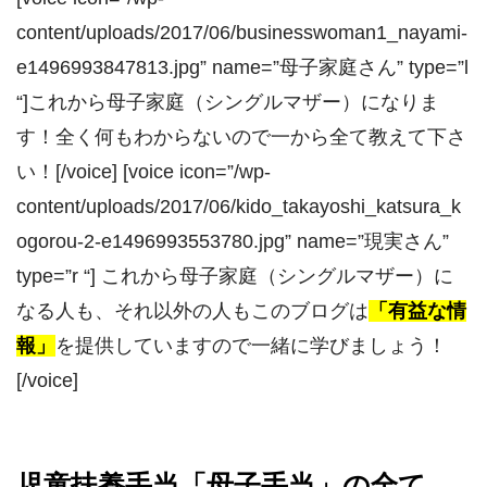
content/uploads/2017/06/businesswoman1_nayami-
e1496993847813.jpg” name=”母子家庭さん” type=”l
“]これから母子家庭（シングルマザー）になりま
す！全く何もわからないので一から全て教えて下さ
い！[/voice] [voice icon=”/wp-
content/uploads/2017/06/kido_takayoshi_katsura_k
ogorou-2-e1496993553780.jpg” name=”現実さん”
type=”r “] これから母子家庭（シングルマザー）に
なる人も、それ以外の人もこのブログは
「有益な情
報」
を提供していますので一緒に学びましょう！
[/voice]
児童扶養手当「母子手当」の全て