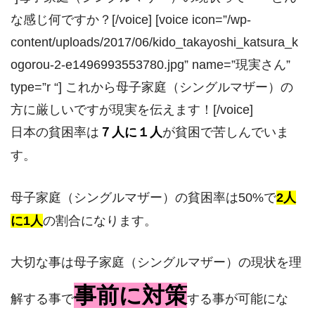
な感じ何ですか？[/voice] [voice icon=”/wp-
content/uploads/2017/06/kido_takayoshi_katsura_k
ogorou-2-e1496993553780.jpg” name=”現実さん”
type=”r “] これから母子家庭（シングルマザー）の
方に厳しいですが現実を伝えます！[/voice]
日本の貧困率は
７人に１人
が貧困で苦しんでいま
す。
母子家庭（シングルマザー）の貧困率は50%で
2人
に1人
の割合になります。
大切な事は母子家庭（シングルマザー）の現状を理
事前に対策
解する事で
する事が可能にな