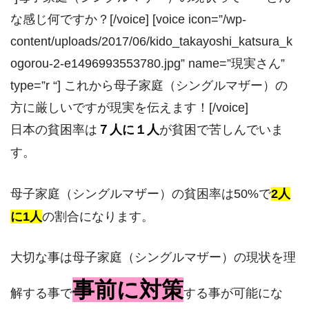
な感じ何ですか？[/voice] [voice icon=”/wp-
content/uploads/2017/06/kido_takayoshi_katsura_k
ogorou-2-e1496993553780.jpg” name=”現実さん”
type=”r “] これから母子家庭（シングルマザー）の
方に厳しいですが現実を伝えます！[/voice]
日本の貧困率は
７人に１人
が貧困で苦しんでいま
す。
母子家庭（シングルマザー）の貧困率は50%で
2人
に1人
の割合になります。
大切な事は母子家庭（シングルマザー）の現状を理
事前に対策
解する事で
する事が可能にな