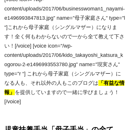
content/uploads/2017/06/businesswoman1_nayami-
e1496993847813.jpg” name=”母子家庭さん” type=”l
“]これから母子家庭（シングルマザー）になりま
す！全く何もわからないので一から全て教えて下さ
い！[/voice] [voice icon=”/wp-
content/uploads/2017/06/kido_takayoshi_katsura_k
ogorou-2-e1496993553780.jpg” name=”現実さん”
type=”r “] これから母子家庭（シングルマザー）に
なる人も、それ以外の人もこのブログは
「有益な情
報」
を提供していますので一緒に学びましょう！
[/voice]
児童扶養手当「母子手当」の全て