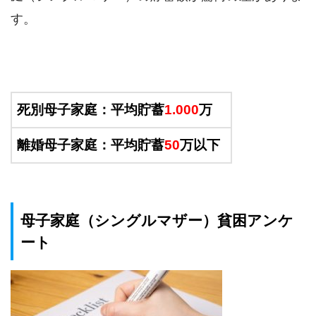
す。
死別母子家庭：平均貯蓄
1.000
万
離婚母子家庭：平均貯蓄
50
万以下
母子家庭（シングルマザー）貧困アンケ
ート