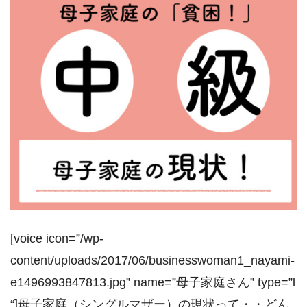
[voice icon=”/wp-
content/uploads/2017/06/businesswoman1_nayami-
e1496993847813.jpg” name=”母子家庭さん” type=”l
“]母子家庭（シングルマザー）の現状って・・どん