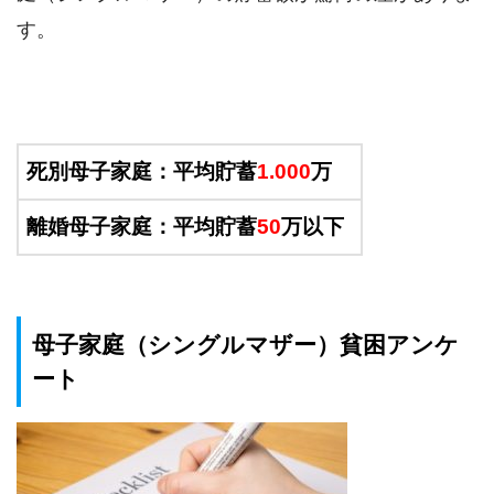
す。
死別母子家庭：平均貯蓄
1.000
万
離婚母子家庭：平均貯蓄
50
万以下
母子家庭（シングルマザー）貧困アンケ
ート