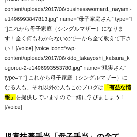
content/uploads/2017/06/businesswoman1_nayami-
e1496993847813.jpg” name=”母子家庭さん” type=”l
“]これから母子家庭（シングルマザー）になりま
す！全く何もわからないので一から全て教えて下さ
い！[/voice] [voice icon=”/wp-
content/uploads/2017/06/kido_takayoshi_katsura_k
ogorou-2-e1496993553780.jpg” name=”現実さん”
type=”r “] これから母子家庭（シングルマザー）に
なる人も、それ以外の人もこのブログは
「有益な情
報」
を提供していますので一緒に学びましょう！
[/voice]
児童扶養手当「母子手当」の全て