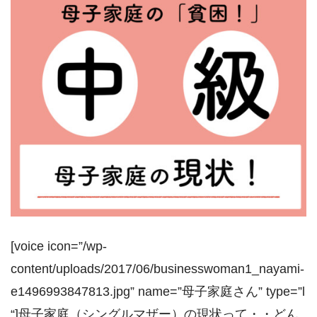
[voice icon=”/wp-
content/uploads/2017/06/businesswoman1_nayami-
e1496993847813.jpg” name=”母子家庭さん” type=”l
“]母子家庭（シングルマザー）の現状って・・どん