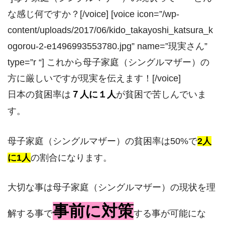
な感じ何ですか？[/voice] [voice icon=”/wp-
content/uploads/2017/06/kido_takayoshi_katsura_k
ogorou-2-e1496993553780.jpg” name=”現実さん”
type=”r “] これから母子家庭（シングルマザー）の
方に厳しいですが現実を伝えます！[/voice]
日本の貧困率は
７人に１人
が貧困で苦しんでいま
す。
母子家庭（シングルマザー）の貧困率は50%で
2人
に1人
の割合になります。
大切な事は母子家庭（シングルマザー）の現状を理
事前に対策
解する事で
する事が可能にな