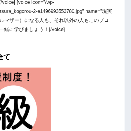
[voice icon=”/wp-
katsura_kogorou-2-e1496993553780.jpg” name=”現実
庭（シングルマザー）になる人も、それ以外の人もこのブロ
に学びましょう！[/voice]
全て