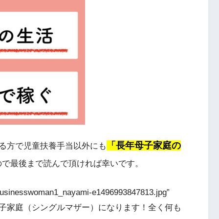
「長年母子家庭の
る方で児童扶養手当以外にも
ので最後まで読んで頂ければ幸いです。
6/businesswoman1_nayami-e1496993847813.jpg”
]これから母子家庭（シングルマザー）になります！全く何も