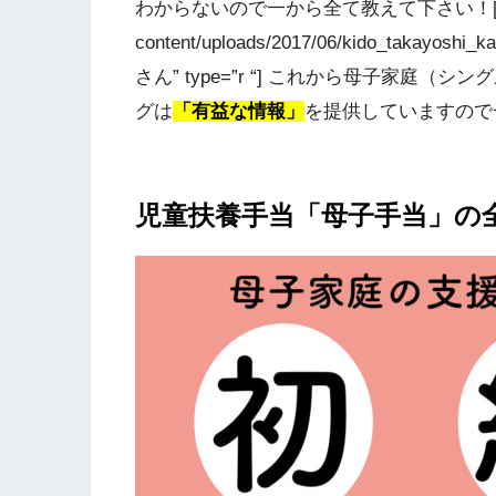
わからないので一から全て教えて下さい！[/voice] 
content/uploads/2017/06/kido_takayoshi_
さん” type=”r “] これから母子家
グは
「有益な情報」
を提供していますので一緒
児童扶養手当「母子手当」の