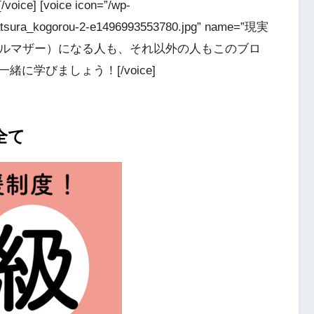
[voice icon=”/wp-
katsura_kogorou-2-e1496993553780.jpg” name=”現実
庭（シングルマザー）になる人も、それ以外の人もこのブロ
に学びましょう！[/voice]
全て