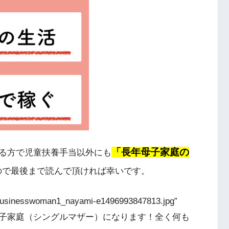
「長年母子家庭の
る方で児童扶養手当以外にも
ので最後まで読んで頂ければ幸いです。
6/businesswoman1_nayami-e1496993847813.jpg”
]これから母子家庭（シングルマザー）になります！全く何も