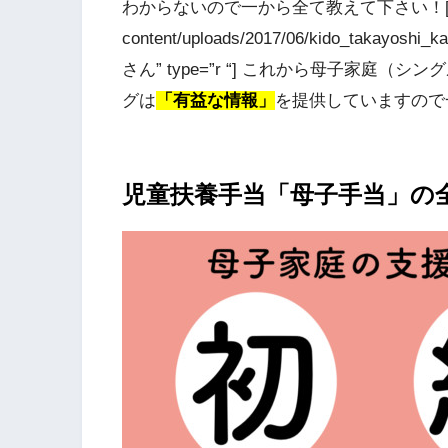
わからないので一から全て教えて下さい！[/voice] 
content/uploads/2017/06/kido_takayoshi_
さん” type=”r “] これから母子家
グは
「有益な情報」
を提供していますので一緒
児童扶養手当「母子手当」の