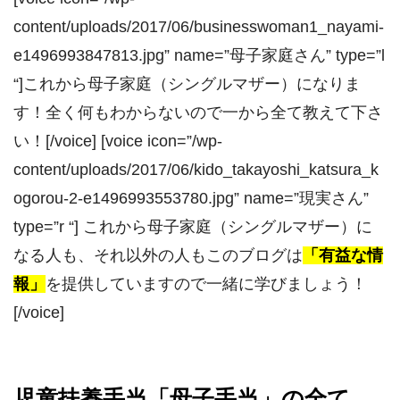
content/uploads/2017/06/businesswoman1_nayami-
e1496993847813.jpg” name=”母子家庭さん” type=”l
“]これから母子家庭（シングルマザー）になりま
す！全く何もわからないので一から全て教えて下さ
い！[/voice] [voice icon=”/wp-
content/uploads/2017/06/kido_takayoshi_katsura_k
ogorou-2-e1496993553780.jpg” name=”現実さん”
type=”r “] これから母子家庭（シングルマザー）に
なる人も、それ以外の人もこのブログは
「有益な情
報」
を提供していますので一緒に学びましょう！
[/voice]
児童扶養手当「母子手当」の全て