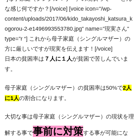
な感じ何ですか？[/voice] [voice icon=”/wp-
content/uploads/2017/06/kido_takayoshi_katsura_k
ogorou-2-e1496993553780.jpg” name=”現実さん”
type=”r “] これから母子家庭（シングルマザー）の
方に厳しいですが現実を伝えます！[/voice]
日本の貧困率は
７人に１人
が貧困で苦しんでいま
す。
母子家庭（シングルマザー）の貧困率は50%で
2人
に1人
の割合になります。
大切な事は母子家庭（シングルマザー）の現状を理
事前に対策
解する事で
する事が可能にな