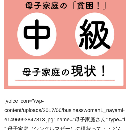
[voice icon=”/wp-
content/uploads/2017/06/businesswoman1_nayami-
e1496993847813.jpg” name=”母子家庭さん” type=”l
“]母子家庭（シングルマザー）の現状って・・どん