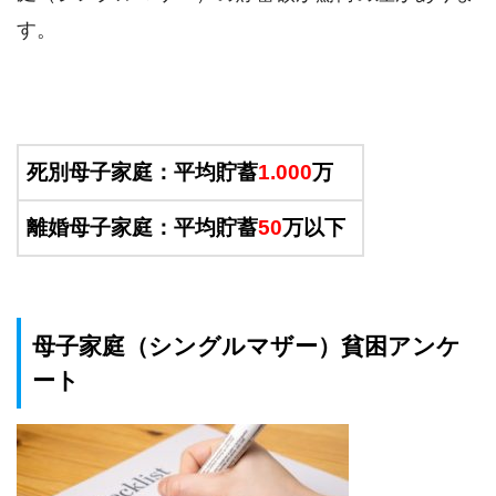
す。
死別母子家庭：平均貯蓄
1.000
万
離婚母子家庭：平均貯蓄
50
万以下
母子家庭（シングルマザー）貧困アンケ
ート