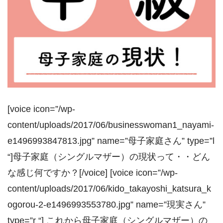
[voice icon=”/wp-
content/uploads/2017/06/businesswoman1_nayami-
e1496993847813.jpg” name=”母子家庭さん” type=”l
“]母子家庭（シングルマザー）の現状って・・どん
な感じ何ですか？[/voice] [voice icon=”/wp-
content/uploads/2017/06/kido_takayoshi_katsura_k
ogorou-2-e1496993553780.jpg” name=”現実さん”
type=”r “] これから母子家庭（シングルマザー）の