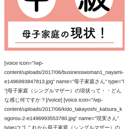
[voice icon=”/wp-
content/uploads/2017/06/businesswoman1_nayami-
e1496993847813.jpg” name=”母子家庭さん” type=”l
“]母子家庭（シングルマザー）の現状って・・どん
な感じ何ですか？[/voice] [voice icon=”/wp-
content/uploads/2017/06/kido_takayoshi_katsura_k
ogorou-2-e1496993553780.jpg” name=”現実さん”
type=”r “] これから母子家庭（シングルマザー）の