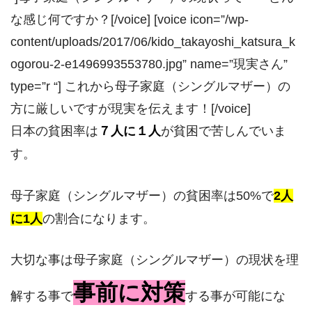
な感じ何ですか？[/voice] [voice icon=”/wp-
content/uploads/2017/06/kido_takayoshi_katsura_k
ogorou-2-e1496993553780.jpg” name=”現実さん”
type=”r “] これから母子家庭（シングルマザー）の
方に厳しいですが現実を伝えます！[/voice]
日本の貧困率は
７人に１人
が貧困で苦しんでいま
す。
母子家庭（シングルマザー）の貧困率は50%で
2人
に1人
の割合になります。
大切な事は母子家庭（シングルマザー）の現状を理
事前に対策
解する事で
する事が可能にな