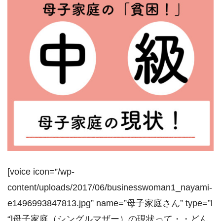
[voice icon=”/wp-
content/uploads/2017/06/businesswoman1_nayami-
e1496993847813.jpg” name=”母子家庭さん” type=”l
“]母子家庭（シングルマザー）の現状って・・どん