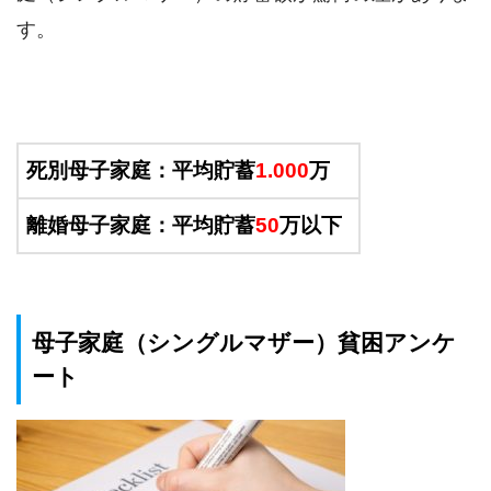
す。
死別母子家庭：平均貯蓄
1.000
万
離婚母子家庭：平均貯蓄
50
万以下
母子家庭（シングルマザー）貧困アンケ
ート