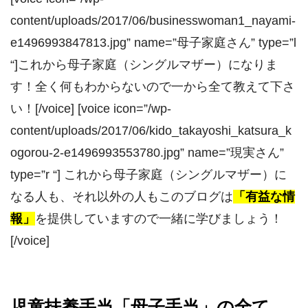
content/uploads/2017/06/businesswoman1_nayami-
e1496993847813.jpg” name=”母子家庭さん” type=”l
“]これから母子家庭（シングルマザー）になりま
す！全く何もわからないので一から全て教えて下さ
い！[/voice] [voice icon=”/wp-
content/uploads/2017/06/kido_takayoshi_katsura_k
ogorou-2-e1496993553780.jpg” name=”現実さん”
type=”r “] これから母子家庭（シングルマザー）に
なる人も、それ以外の人もこのブログは
「有益な情
報」
を提供していますので一緒に学びましょう！
[/voice]
児童扶養手当「母子手当」の全て