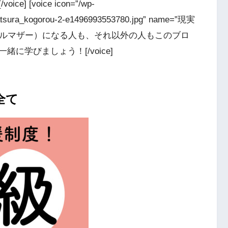
[voice icon=”/wp-
katsura_kogorou-2-e1496993553780.jpg” name=”現実
庭（シングルマザー）になる人も、それ以外の人もこのブロ
に学びましょう！[/voice]
全て