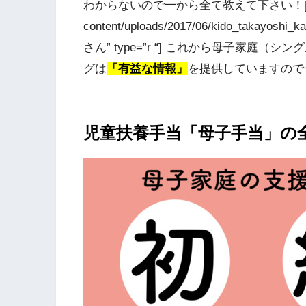
わからないので一から全て教えて下さい！[/voice] 
content/uploads/2017/06/kido_takayoshi_
さん” type=”r “] これから母子家
グは
「有益な情報」
を提供していますので一緒
児童扶養手当「母子手当」の