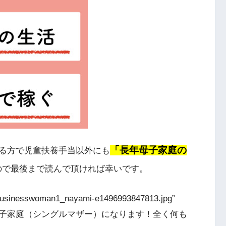
「長年母子家庭の
る方で児童扶養手当以外にも
ので最後まで読んで頂ければ幸いです。
6/businesswoman1_nayami-e1496993847813.jpg”
]これから母子家庭（シングルマザー）になります！全く何も