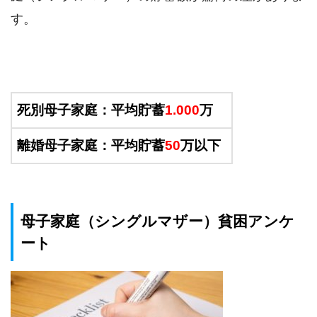
す。
死別母子家庭：平均貯蓄
1.000
万
離婚母子家庭：平均貯蓄
50
万以下
母子家庭（シングルマザー）貧困アンケ
ート