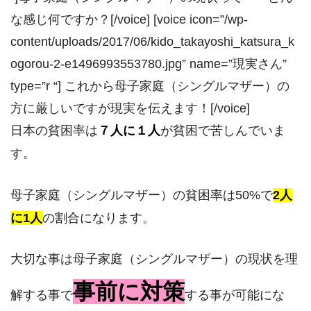
な感じ何ですか？[/voice] [voice icon=”/wp-
content/uploads/2017/06/kido_takayoshi_katsura_k
ogorou-2-e1496993553780.jpg” name=”現実さん”
type=”r “] これから母子家庭（シングルマザー）の
方に厳しいですが現実を伝えます！[/voice]
日本の貧困率は
７人に１人
が貧困で苦しんでいま
す。
母子家庭（シングルマザー）の貧困率は50%で
2人
に1人
の割合になります。
大切な事は母子家庭（シングルマザー）の現状を理
事前に対策
解する事で
する事が可能にな