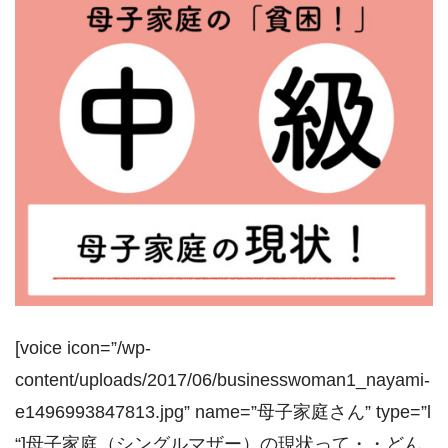
[voice icon=”/wp-
content/uploads/2017/06/businesswoman1_nayami-
e1496993847813.jpg” name=”母子家庭さん” type=”l
“]母子家庭（シングルマザー）の現状って・・どん