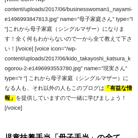
content/uploads/2017/06/businesswoman1_nayami-
e1496993847813.jpg” name=”母子家庭さん” type=”l
“]これから母子家庭（シングルマザー）になりま
す！全く何もわからないので一から全て教えて下さ
い！[/voice] [voice icon=”/wp-
content/uploads/2017/06/kido_takayoshi_katsura_k
ogorou-2-e1496993553780.jpg” name=”現実さん”
type=”r “] これから母子家庭（シングルマザー）に
なる人も、それ以外の人もこのブログは
「有益な情
報」
を提供していますので一緒に学びましょう！
[/voice]
児童扶養手当「母子手当」の全て