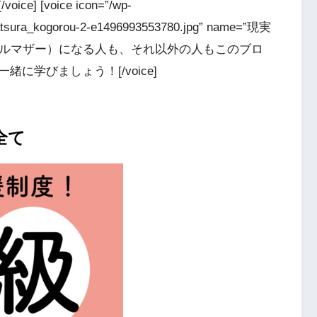
[voice icon=”/wp-
katsura_kogorou-2-e1496993553780.jpg” name=”現実
庭（シングルマザー）になる人も、それ以外の人もこのブロ
に学びましょう！[/voice]
全て