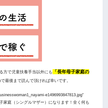
「長年母子家庭の
る方で児童扶養手当以外にも
ので最後まで読んで頂ければ幸いです。
6/businesswoman1_nayami-e1496993847813.jpg”
]これから母子家庭（シングルマザー）になります！全く何も