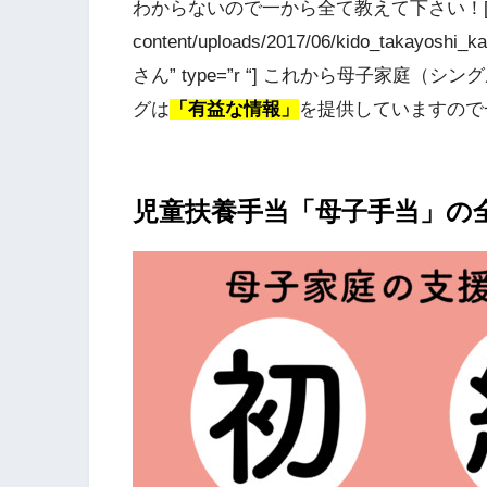
わからないので一から全て教えて下さい！[/voice] 
content/uploads/2017/06/kido_takayoshi_
さん” type=”r “] これから母子家
グは
「有益な情報」
を提供していますので一緒
児童扶養手当「母子手当」の