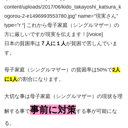
content/uploads/2017/06/kido_takayoshi_katsura_k
ogorou-2-e1496993553780.jpg” name=”現実さん”
type=”r “] これから母子家庭（シングルマザー）の
方に厳しいですが現実を伝えます！[/voice]
日本の貧困率は
７人に１人
が貧困で苦しんでいま
す。
母子家庭（シングルマザー）の貧困率は50%で
2人
に1人
の割合になります。
大切な事は母子家庭（シングルマザー）の現状を理
事前に対策
解する事で
する事が可能にな
る。