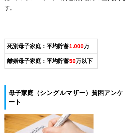
す。
死別母子家庭：平均貯蓄
1.000
万
離婚母子家庭：平均貯蓄
50
万以下
母子家庭（シングルマザー）貧困アンケ
ート