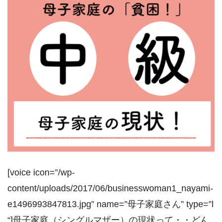
[voice icon=”/wp-
content/uploads/2017/06/businesswoman1_nayami-
e1496993847813.jpg” name=”母子家庭さん” type=”l
“]母子家庭（シングルマザー）の現状って・・どん