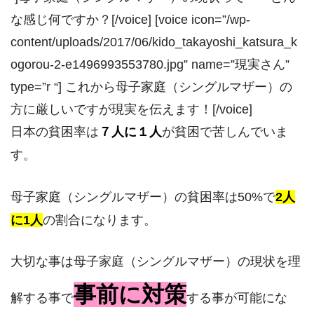
な感じ何ですか？[/voice] [voice icon=”/wp-
content/uploads/2017/06/kido_takayoshi_katsura_k
ogorou-2-e1496993553780.jpg” name=”現実さん”
type=”r “] これから母子家庭（シングルマザー）の
方に厳しいですが現実を伝えます！[/voice]
日本の貧困率は
７人に１人
が貧困で苦しんでいま
す。
母子家庭（シングルマザー）の貧困率は50%で
2人
に1人
の割合になります。
大切な事は母子家庭（シングルマザー）の現状を理
事前に対策
解する事で
する事が可能にな