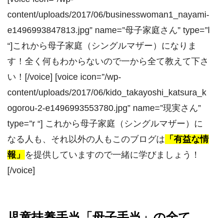
content/uploads/2017/06/businesswoman1_nayami-
e1496993847813.jpg” name=”母子家庭さん” type=”l
“]これから母子家庭（シングルマザー）になりま
す！全く何もわからないので一から全て教えて下さ
い！[/voice] [voice icon=”/wp-
content/uploads/2017/06/kido_takayoshi_katsura_k
ogorou-2-e1496993553780.jpg” name=”現実さん”
type=”r “] これから母子家庭（シングルマザー）に
なる人も、それ以外の人もこのブログは
「有益な情
報」
を提供していますので一緒に学びましょう！
[/voice]
児童扶養手当「母子手当」の全て