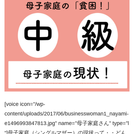
[voice icon=”/wp-
content/uploads/2017/06/businesswoman1_nayami-
e1496993847813.jpg” name=”母子家庭さん” type=”l
“]母子家庭（シングルマザー）の現状って・・どん