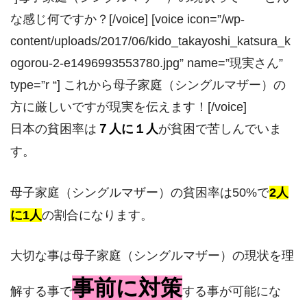
な感じ何ですか？[/voice] [voice icon=”/wp-
content/uploads/2017/06/kido_takayoshi_katsura_k
ogorou-2-e1496993553780.jpg” name=”現実さん”
type=”r “] これから母子家庭（シングルマザー）の
方に厳しいですが現実を伝えます！[/voice]
日本の貧困率は
７人に１人
が貧困で苦しんでいま
す。
母子家庭（シングルマザー）の貧困率は50%で
2人
に1人
の割合になります。
大切な事は母子家庭（シングルマザー）の現状を理
事前に対策
解する事で
する事が可能にな