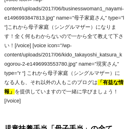
content/uploads/2017/06/businesswoman1_nayami-
e1496993847813.jpg” name=”母子家庭さん” type=”l
“]これから母子家庭（シングルマザー）になりま
す！全く何もわからないので一から全て教えて下さ
い！[/voice] [voice icon=”/wp-
content/uploads/2017/06/kido_takayoshi_katsura_k
ogorou-2-e1496993553780.jpg” name=”現実さん”
type=”r “] これから母子家庭（シングルマザー）に
なる人も、それ以外の人もこのブログは
「有益な情
報」
を提供していますので一緒に学びましょう！
[/voice]
児童扶養手当「母子手当」の全て