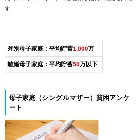
す。
死別母子家庭：平均貯蓄
1.000
万
離婚母子家庭：平均貯蓄
50
万以下
母子家庭（シングルマザー）貧困アンケ
ート