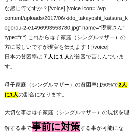
な感じ何ですか？[/voice] [voice icon=”/wp-
content/uploads/2017/06/kido_takayoshi_katsura_k
ogorou-2-e1496993553780.jpg” name=”現実さん”
type=”r “] これから母子家庭（シングルマザー）の
方に厳しいですが現実を伝えます！[/voice]
日本の貧困率は
７人に１人
が貧困で苦しんでいま
す。
母子家庭（シングルマザー）の貧困率は50%で
2人
に1人
の割合になります。
大切な事は母子家庭（シングルマザー）の現状を理
事前に対策
解する事で
する事が可能にな