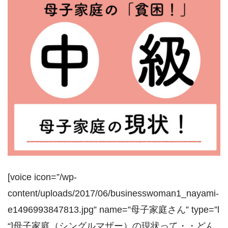
[voice icon=”/wp-
content/uploads/2017/06/businesswoman1_nayami-
e1496993847813.jpg” name=”母子家庭さん” type=”l
“]母子家庭（シングルマザー）の現状って・・どん