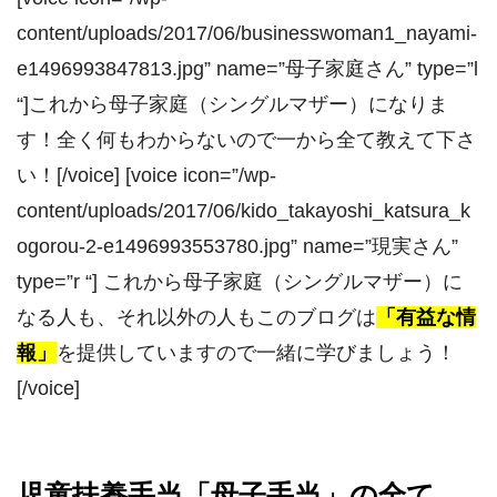
content/uploads/2017/06/businesswoman1_nayami-
e1496993847813.jpg” name=”母子家庭さん” type=”l
“]これから母子家庭（シングルマザー）になりま
す！全く何もわからないので一から全て教えて下さ
い！[/voice] [voice icon=”/wp-
content/uploads/2017/06/kido_takayoshi_katsura_k
ogorou-2-e1496993553780.jpg” name=”現実さん”
type=”r “] これから母子家庭（シングルマザー）に
なる人も、それ以外の人もこのブログは
「有益な情
報」
を提供していますので一緒に学びましょう！
[/voice]
児童扶養手当「母子手当」の全て