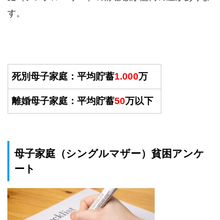
す。
死別母子家庭：平均貯蓄
1.000
万
離婚母子家庭：平均貯蓄
50
万以下
母子家庭（シングルマザー）貧困アンケ
ート