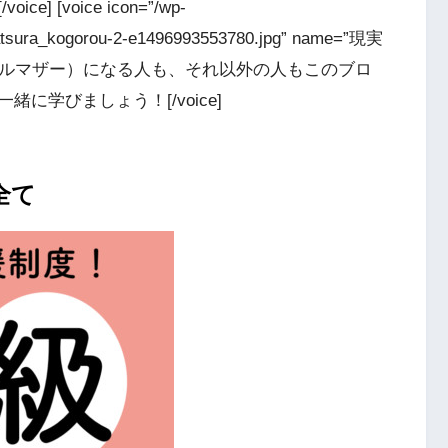
[voice icon=”/wp-
katsura_kogorou-2-e1496993553780.jpg” name=”現実
庭（シングルマザー）になる人も、それ以外の人もこのブロ
に学びましょう！[/voice]
全て