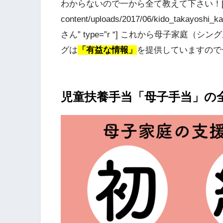
わからないので一から全て教えて下さい！[/voice] 
content/uploads/2017/06/kido_takayoshi_
さん” type=”r “] これから母子家
グは
「有益な情報」
を提供していますので一緒
児童扶養手当「母子手当」の