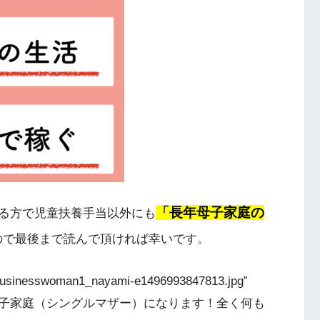
「長年母子家庭の
る方で児童扶養手当以外にも
ので最後まで読んで頂ければ幸いです。
6/businesswoman1_nayami-e1496993847813.jpg”
]これから母子家庭（シングルマザー）になります！全く何も