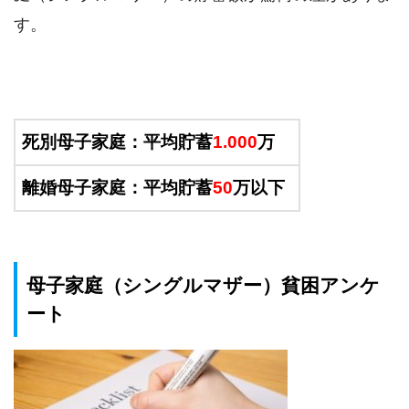
す。
死別母子家庭：平均貯蓄
1.000
万
離婚母子家庭：平均貯蓄
50
万以下
母子家庭（シングルマザー）貧困アンケ
ート