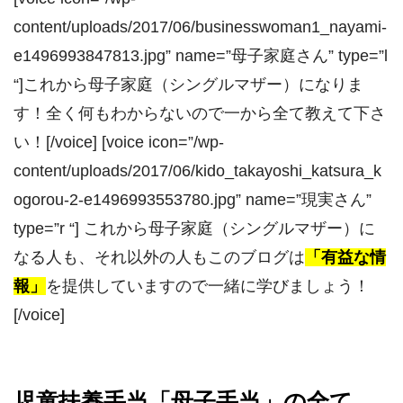
content/uploads/2017/06/businesswoman1_nayami-
e1496993847813.jpg” name=”母子家庭さん” type=”l
“]これから母子家庭（シングルマザー）になりま
す！全く何もわからないので一から全て教えて下さ
い！[/voice] [voice icon=”/wp-
content/uploads/2017/06/kido_takayoshi_katsura_k
ogorou-2-e1496993553780.jpg” name=”現実さん”
type=”r “] これから母子家庭（シングルマザー）に
なる人も、それ以外の人もこのブログは
「有益な情
報」
を提供していますので一緒に学びましょう！
[/voice]
児童扶養手当「母子手当」の全て