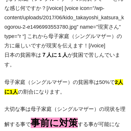
な感じ何ですか？[/voice] [voice icon=”/wp-
content/uploads/2017/06/kido_takayoshi_katsura_k
ogorou-2-e1496993553780.jpg” name=”現実さん”
type=”r “] これから母子家庭（シングルマザー）の
方に厳しいですが現実を伝えます！[/voice]
日本の貧困率は
７人に１人
が貧困で苦しんでいま
す。
母子家庭（シングルマザー）の貧困率は50%で
2人
に1人
の割合になります。
大切な事は母子家庭（シングルマザー）の現状を理
事前に対策
解する事で
する事が可能にな