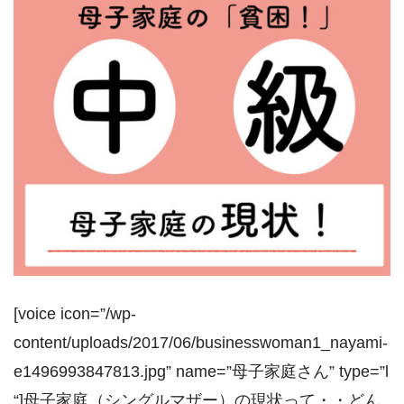
[voice icon=”/wp-
content/uploads/2017/06/businesswoman1_nayami-
e1496993847813.jpg” name=”母子家庭さん” type=”l
“]母子家庭（シングルマザー）の現状って・・どん