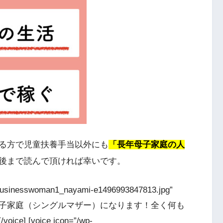
る方で児童扶養手当以外にも
「長年母子家庭の人
後まで読んで頂ければ幸いです。
6/businesswoman1_nayami-e1496993847813.jpg”
]これから母子家庭（シングルマザー）になります！全く何も
[voice icon=”/wp-