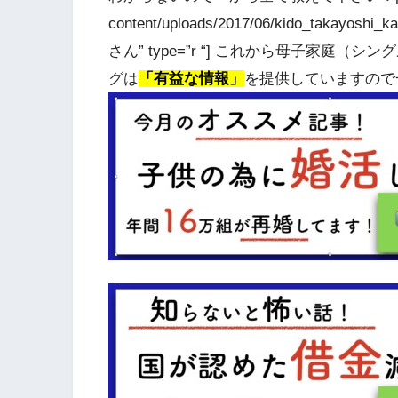
content/uploads/2017/06/kido_takayoshi_
さん” type=”r “] これから母子家
グは
「有益な情報」
を提供していますので一緒