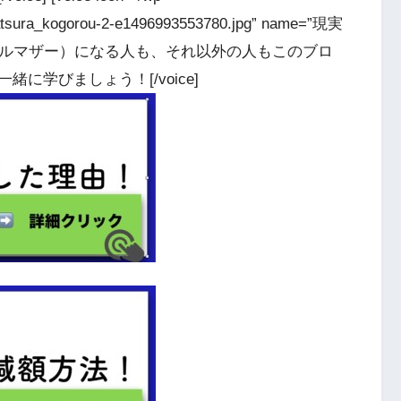
katsura_kogorou-2-e1496993553780.jpg” name=”現実
庭（シングルマザー）になる人も、それ以外の人もこのブロ
に学びましょう！[/voice]