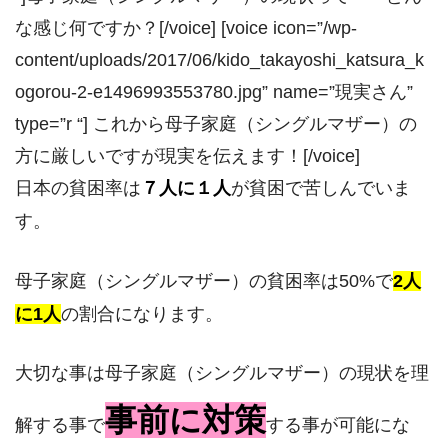
な感じ何ですか？[/voice] [voice icon=”/wp-
content/uploads/2017/06/kido_takayoshi_katsura_k
ogorou-2-e1496993553780.jpg” name=”現実さん”
type=”r “] これから母子家庭（シングルマザー）の
方に厳しいですが現実を伝えます！[/voice]
日本の貧困率は
７人に１人
が貧困で苦しんでいま
す。
母子家庭（シングルマザー）の貧困率は50%で
2人
に1人
の割合になります。
大切な事は母子家庭（シングルマザー）の現状を理
事前に対策
解する事で
する事が可能にな