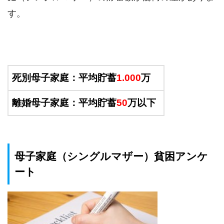
す。
死別母子家庭：平均貯蓄
1.000
万
離婚母子家庭：平均貯蓄
50
万以下
母子家庭（シングルマザー）貧困アンケ
ート