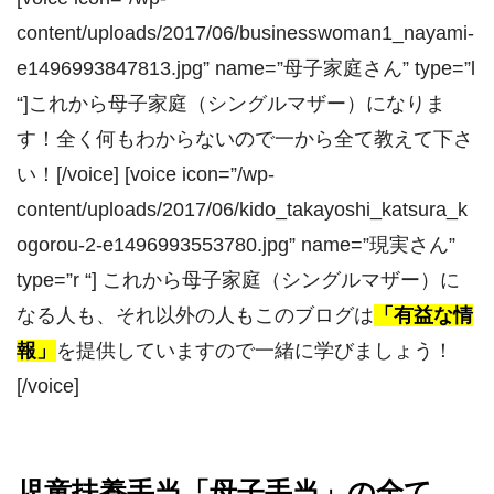
content/uploads/2017/06/businesswoman1_nayami-
e1496993847813.jpg” name=”母子家庭さん” type=”l
“]これから母子家庭（シングルマザー）になりま
す！全く何もわからないので一から全て教えて下さ
い！[/voice] [voice icon=”/wp-
content/uploads/2017/06/kido_takayoshi_katsura_k
ogorou-2-e1496993553780.jpg” name=”現実さん”
type=”r “] これから母子家庭（シングルマザー）に
なる人も、それ以外の人もこのブログは
「有益な情
報」
を提供していますので一緒に学びましょう！
[/voice]
児童扶養手当「母子手当」の全て