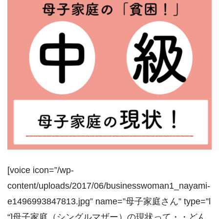
[voice icon=”/wp-
content/uploads/2017/06/businesswoman1_nayami-
e1496993847813.jpg” name=”母子家庭さん” type=”l
“]母子家庭（シングルマザー）の現状って・・どん